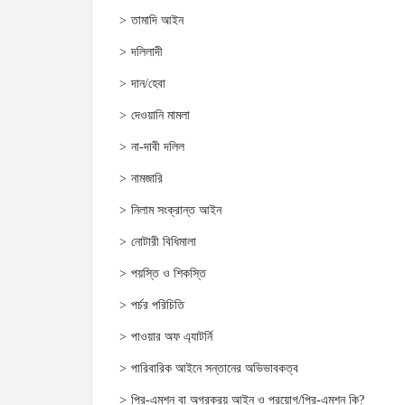
তামাদি আইন
দলিলাদী
দান/হেবা
দেওয়ানি মামলা
না-দাবী দলিল
নামজারি
নিলাম সংক্রান্ত আইন
নোটারী বিধিমালা
পয়স্তি ও শিকস্তি
পর্চর পরিচিতি
পাওয়ার অফ এ্যাটর্নি
পারিবারিক আইনে সন্তানের অভিভাবকত্ব
প্রি-এমশন বা অগ্রক্রয় আইন ও প্রয়োগ/প্রি-এমশন কি?