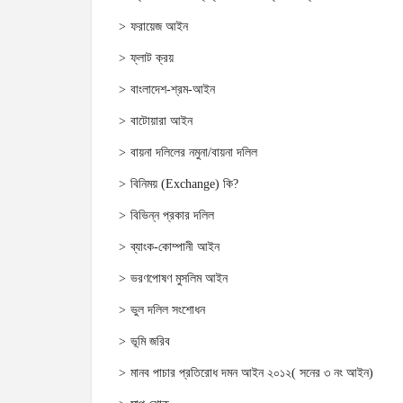
ফরায়েজ আইন
ফ্লাট ক্রয়
বাংলাদেশ-শ্রম-আইন
বাটোয়ারা আইন
বায়না দলিলের নমুনা/বায়না দলিল
বিনিময় (Exchange) কি?
বিভিন্ন প্রকার দলিল
ব্যাংক-কোম্পানী আইন
ভরণপোষণ মুসলিম আইন
ভুল দলিল সংশোধন
ভূমি জরিব
মানব পাচার প্রতিরোধ দমন আইন ২০১২( সনের ৩ নং আইন)