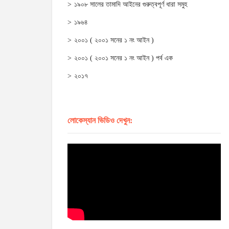
১৯০৮ সালের তামাদি আইনের গুরুত্বপূর্ণ ধারা সমুহ
১৯৬৪
২০০১ ( ২০০১ সনের ১ নং আইন )
২০০১ ( ২০০১ সনের ১ নং আইন ) পর্ব এক
২০১৭
লোকেস্যান ভিডিও দেখুন: