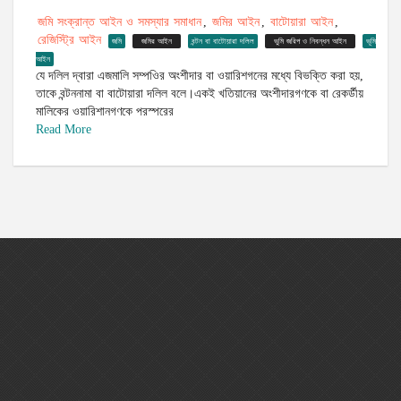
জমি সংক্রান্ত আইন ও সমস্যার সমাধান
জমির আইন
বাটোয়ারা আইন
,
,
,
রেজিস্ট্রি আইন
জমি
জমির আইন
বন্টন বা বাটোয়ারা দলিল
ভুমি জরিপ ও নিবন্ধন আইন
ভূমি
আইন
যে দলিল দ্বারা এজমালি সম্পওির অংশীদার বা ওয়ারিশগনের মধ্যে বিভক্তি করা হয়,
তাকে বন্টননামা বা বাটোয়ারা দলিল বলে।একই খতিয়ানের অংশীদারগণকে বা রেকর্ডীয়
মালিকের ওয়ারিশানগণকে পরস্পরের
Read More