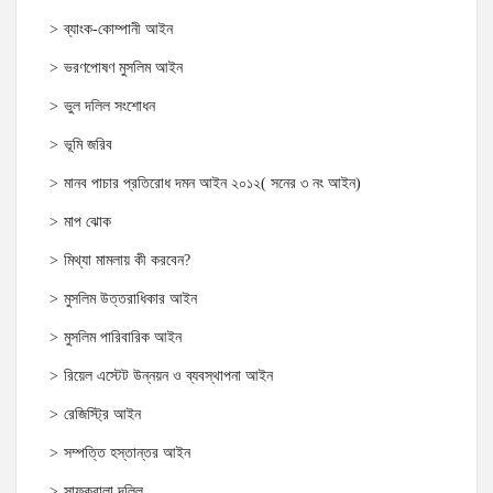
ব্যাংক-কোম্পানী আইন
ভরণপোষণ মুসলিম আইন
ভুল দলিল সংশোধন
ভূমি জরিব
মানব পাচার প্রতিরোধ দমন আইন ২০১২( সনের ৩ নং আইন)
মাপ ঝোক
মিথ্যা মামলায় কী করবেন?
মুসলিম উত্তরাধিকার আইন
মুসলিম পারিবারিক আইন
রিয়েল এস্টেট উন্নয়ন ও ব্যবস্থাপনা আইন
রেজিস্ট্রি আইন
সম্পত্তি হস্তান্তর আইন
সাফকবালা দলিল