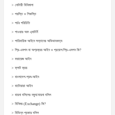
নোটারী বিধিমালা
পয়স্তি ও শিকস্তি
পর্চর পরিচিতি
পাওয়ার অফ এ্যাটর্নি
পারিবারিক আইনে সন্তানের অভিভাবকত্ব
প্রি-এমশন বা অগ্রক্রয় আইন ও প্রয়োগ/প্রি-এমশন কি?
ফরায়েজ আইন
ফ্লাট ক্রয়
বাংলাদেশ-শ্রম-আইন
বাটোয়ারা আইন
বায়না দলিলের নমুনা/বায়না দলিল
বিনিময় (Exchange) কি?
বিভিন্ন প্রকার দলিল