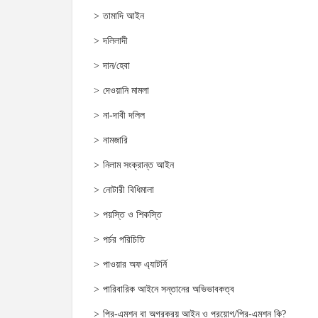
তামাদি আইন
দলিলাদী
দান/হেবা
দেওয়ানি মামলা
না-দাবী দলিল
নামজারি
নিলাম সংক্রান্ত আইন
নোটারী বিধিমালা
পয়স্তি ও শিকস্তি
পর্চর পরিচিতি
পাওয়ার অফ এ্যাটর্নি
পারিবারিক আইনে সন্তানের অভিভাবকত্ব
প্রি-এমশন বা অগ্রক্রয় আইন ও প্রয়োগ/প্রি-এমশন কি?