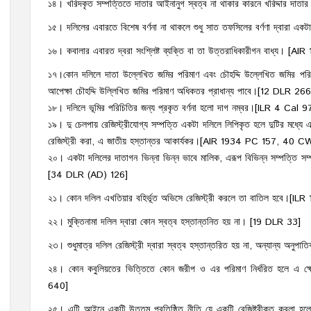
১৪। খরিদকৃত সম্পত্তিতে দাতার আইনানুগ স্বত্ব না থাকার কারনে খরিদ্দার দাত
১৫। দলিলের এবারতে বিশেষ বর্ণনা না থাকলে শুধু সাত তফসিলের বর্ণণা দ্বারা একটা
১৬। কবালার এবারত দ্বরা সংশ্লিষ্ট ব্যক্তি বা তা উত্তরাধিকারীগন বাধ্য। [A
১৭।কোন দলিলে দাতা উল্লেখিত জমির পরিমাণ এবং চৌহদ্দি উল্লেখিত জমির পরিমা
আপেক্ষা চৌহদ্দি উল্লিখিত জমির পরিমাণ অধিকতর প্রাধান্য পাবে।[12 DLR
১৮। দলিলে ভূমির পরিচিতির জন্য প্রকৃত বর্ণনা হলো দাগ নম্বর।[ILR 4 Cal 9
১৯। দু চেলপায় রেজিস্ট্রীযোগ্য সম্পত্তি একটা দলিলে লিপিকৃত হলে দুটির মধ্যে এ
রেজিস্ট্রী করা, এ জাতীয় হস্তান্তর আকার্যকর।[AIR 1934 PC 157, 40 C
২০। একটা দলিলের দাতাগন ভিন্না ভিন্ন ভাবে মালিক, এরূপ বিভিন্ন সম্পত্তি সম
[34 DLR (AD) 126]
২১। কোন দলিল এখতিয়ার বহির্ভূত অভিসে রেজিস্ট্রী করলে তা বাতিল হবে।[I
২২। মুক্তিনামা দলিল দ্বারা কোন স্বত্ব হস্তান্তনিত হয় না। [19 DLR 33]
২৩। শুধুমাত্র দলিল রেজিস্ট্রী দ্বারা স্বত্ব হস্তান্তরিত হয় না, অন্যান্য অনু
২৪। কোন কবুলিয়তের ভিত্তিতে কোন জরীপ ও এর পরিমাণ নির্ধরিত হলে এ ক্ষে
640]
২৫। এটি আইনে একটি উত্তম প্রতিষ্ঠিত নীতি যে একটি রেজিষ্ট্রীকৃত কবলা হলো