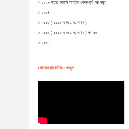
১৯০৮ সালের তামাদি আইনের গুরুত্বপূর্ণ ধারা সমুহ
১৯৬৪
২০০১ ( ২০০১ সনের ১ নং আইন )
২০০১ ( ২০০১ সনের ১ নং আইন ) পর্ব এক
২০১৭
লোকেস্যান ভিডিও দেখুন: