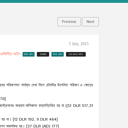
Previous
Next
5 July, 2015
রেজিস্ট্রি আইন
জমির আইন
নামজারি
বাটরা আইন
সাব-কবলা দলিল
ে পরিমাণগত পার্ধক্য দেখা দিলে চৌদদ্দির উলেখিত পরিমাণ এ ক্ষেত্রে
170]
স্ট্রেশনের মাধ্যমে মালিকানা হস্তান্তিরিত হয় না।[12 DLR 517,31
ান্তরিত হয় না। [12 DLR 192, 9 DLR 464]
্ট্রেশন অকার্যকর হয়। [37 DLR (AD) 177]