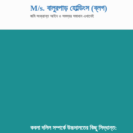
M/s. বালুরপাড় হোল্ডিংস (ব্লগ)
জমি সংক্রান্ত আইন ও সমস্যর সমাধান এখানেই
কবলা দলিল সম্পর্কে উচ্চদালতের কিছু সিদ্ধান্ত: