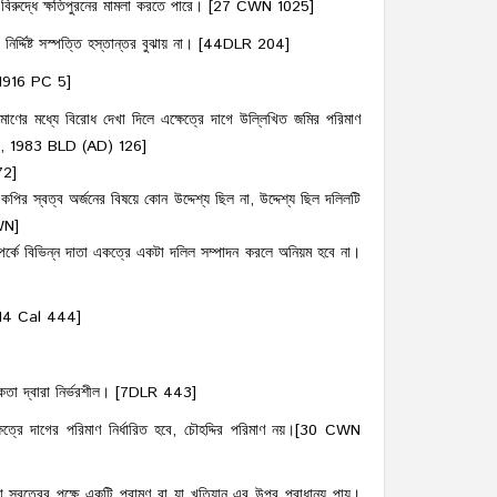
ার বিরুদ্ধে ক্ষতিপুরনের মামলা করতে পারে। [27 CWN 1025]
 নির্দ্দিষ্ট সস্পত্তি হস্তান্তর বুঝায় না। [44DLR 204]
IR 1916 PC 5]
ণের মধ্যে বিরোধ দেখা দিলে এক্ষেত্রে দাগে উল্লিখিত জমির পরিমাণ
 266, 1983 BLD (AD) 126]
72]
কপির স্বত্ব অর্জনের বিষয়ে কোন উদ্দেশ্য ছিল না, উদ্দেশ্য ছিল দলিলটি
WN]
্পর্কে বিভিন্ন দাতা একত্রে একটা দলিল সম্পাদন করলে অনিয়ম হবে না।
LR 14 Cal 444]
পাতিকতা দ্বারা নির্ভরশীল। [7DLR 443]
ত্রে দাগের পরিমাণ নির্ধারিত হবে, চৌহদ্দির পরিমাণ নয়।[30 CWN
 স্বত্বের পক্ষে একটি প্রামণ বা যা খতিয়ান এর উপর প্রাধান্য পায়।