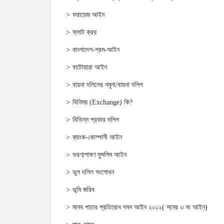
ফরায়েজ আইন
ফ্লাট ক্রয়
বাংলাদেশ-শ্রম-আইন
বাটোয়ারা আইন
বায়না দলিলের নমুনা/বায়না দলিল
বিনিময় (Exchange) কি?
বিভিন্ন প্রকার দলিল
ব্যাংক-কোম্পানী আইন
ভরণপোষণ মুসলিম আইন
ভুল দলিল সংশোধন
ভূমি জরিব
মানব পাচার প্রতিরোধ দমন আইন ২০১২( সনের ৩ নং আইন)