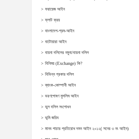
ফরায়েজ আইন
ফ্লাট ক্রয়
বাংলাদেশ-শ্রম-আইন
বাটোয়ারা আইন
বায়না দলিলের নমুনা/বায়না দলিল
বিনিময় (Exchange) কি?
বিভিন্ন প্রকার দলিল
ব্যাংক-কোম্পানী আইন
ভরণপোষণ মুসলিম আইন
ভুল দলিল সংশোধন
ভূমি জরিব
মানব পাচার প্রতিরোধ দমন আইন ২০১২( সনের ৩ নং আইন)