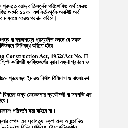
প্রদত্ত বরাদ্দ বাতিলপূর্বক পরিশোধিত অর্থ ফেরত
ত অর্থের ১০% অর্থ কর্তনপূর্বক অবশিষ্ট অর্থ
ের মাধ্যমে ফেরত প্রদান করিবে।
ক্তিপত্র বা বরাদ্দপত্রে প্রস্তবিত ভবনে যে সকল
র্দিষ্টভাবে লিপিবদ্ধ করিতে হইব।
ilding Construction Act, 1952(Act No. II
ষ্ট কারিগরী ব্যক্তিবর্গের দ্বারা নক্‌শা প্রণয়ন ও
ে প্রযোজ্য ইমারত নির্মাণ বিধিমালা ও বাংলাদেশ
গরী বিষয়ের জন্য ডেভেলপার প্রকৌশলী বা স্থপতি এর
াইবে।
কোনরূপ পরিবর্তন করা যাইবে না।
বা ফ্লোর স্পেস এর স্থাপত্য নক্‌শা এবং অনুমোদিত
esign)ও বিল্ডিং সার্ভিসেস (ইলেকট্রিক্যাল,