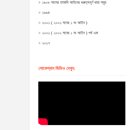
১৯০৮ সালের তামাদি আইনের গুরুত্বপূর্ণ ধারা সমুহ
১৯৬৪
২০০১ ( ২০০১ সনের ১ নং আইন )
২০০১ ( ২০০১ সনের ১ নং আইন ) পর্ব এক
২০১৭
লোকেস্যান ভিডিও দেখুন: