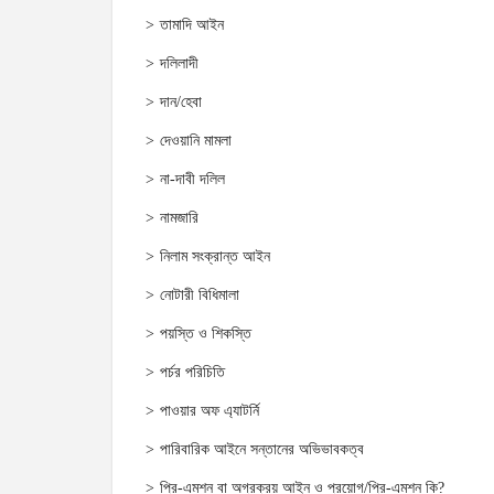
তামাদি আইন
দলিলাদী
দান/হেবা
দেওয়ানি মামলা
না-দাবী দলিল
নামজারি
নিলাম সংক্রান্ত আইন
নোটারী বিধিমালা
পয়স্তি ও শিকস্তি
পর্চর পরিচিতি
পাওয়ার অফ এ্যাটর্নি
পারিবারিক আইনে সন্তানের অভিভাবকত্ব
প্রি-এমশন বা অগ্রক্রয় আইন ও প্রয়োগ/প্রি-এমশন কি?