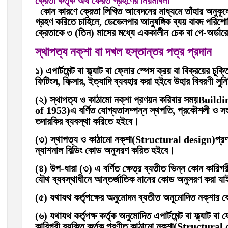
ক্রেতা কর্তৃক অর্থ ফেরত গ্রহণের নিয়মাবলী
কোন কারণে ক্রেতা লিখিত আবেদনের মাধ্যমে তাঁহার অনুকূলে 
গ্রহণ করিতে চাহিলে, ডেভেলপার আনুষঙ্গিক ব্যয় বাবদ পরিশোধি
ক্রেতাকে ৩ (তিন) মাসের মধ্যে এককালীন চেক বা পে-অর্ডার
স্থাপত্য নক্‌শা বা দখল হস্তান্তর পত্র প্রদান
১) এপার্টমেন্ট বা ফ্ল্যাট বা ফ্লোর স্পেস ক্রয় বা বিক্রয়ের চু
ফিটিংস, ফিক্সার, ইত্যাদি ব্যবহার করা হইবে উহার বিবরণী সুনি
(২) স্থাপত্য ও কাঠামো নক্‌শা প্রণয়ন করিবার সময়Bu
of 1953)এ বর্ণিত যোগ্যতাসম্পন্ন স্থপতি, প্রকৌশলী ও সংশ্লি
তদারকির ব্যবস্থা করিতে হইবে।
(৩) স্থাপত্য ও কাঠামো নক্‌শা(Structural design)প্রণয়ন
ন্যাশনাল বিল্ডিং কোড অনুসরণ করিত হইবে।
(৪) উপ-ধারা (৩) এ বর্ণিত ক্ষেত্র ব্যতীত ভিন্ন কোন কারি
যৌথ ব্যবস্থাধীনে আন্তর্জাতিক মানের কোড অনুসরণ করা য
(৫) যথাযথ কর্তৃপক্ষের অনুমোদন ব্যতীত অনুমোদিত নক্‌শার 
(৬) যথাযথ কর্তৃপক্ষ কর্তৃক অনুমোদিত এপার্টমেন্ট বা ফ্ল্যাট 
কারিগরী ব্যক্তি কর্তৃক প্রণীত কাঠামো নক্‌শা(Structural d