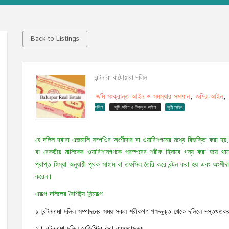
Back to Listings
বন্টন বা বাটোয়ারা দলিল
জমি সংক্রান্ত আইন ও সমস্যার সমাধান
জমির আইন
,
,
দলিল
ভুমি জরিপ ও নিবন্ধন আইন
ভূমি আইন
যে দলিল দ্বারা এজমালি সম্পওির অংশীদার বা ওয়ারিশগনের মধ্যে বিভক্তি করা হয়
বা রেকর্ডীয় মালিকের ওয়ারিশানগণকে পরস্পরের শরীক হিসাবে গন্য করা হয়ে থাক
প্রাপ্ত হিস্যা অনুযায়ী পৃথক সাহাম বা তফসিল তৈরি করে বন্টন করা হয় এবং অংশীদ
করেন।
এরূপ দলিলের বৈশিষ্ট্য নিন্মরূপ
১।বন্টননামা দলিল সম্পাদনের সময় সকল শরীকগণ পক্ষভুক্ত থেকে দলিলে দস্তখত
২। বন্টননামা দলিল রেজিস্ট্রি করা বাধ্যতামূলক