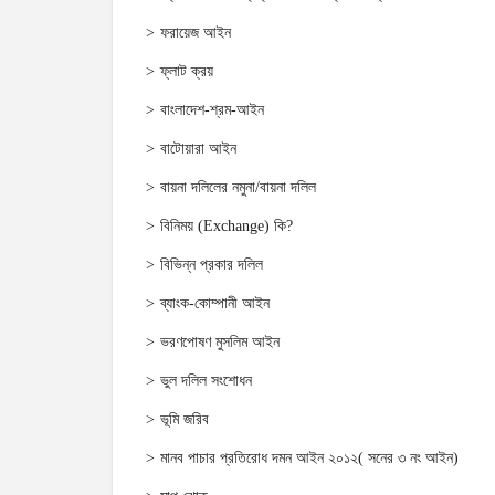
ফরায়েজ আইন
ফ্লাট ক্রয়
বাংলাদেশ-শ্রম-আইন
বাটোয়ারা আইন
বায়না দলিলের নমুনা/বায়না দলিল
বিনিময় (Exchange) কি?
বিভিন্ন প্রকার দলিল
ব্যাংক-কোম্পানী আইন
ভরণপোষণ মুসলিম আইন
ভুল দলিল সংশোধন
ভূমি জরিব
মানব পাচার প্রতিরোধ দমন আইন ২০১২( সনের ৩ নং আইন)