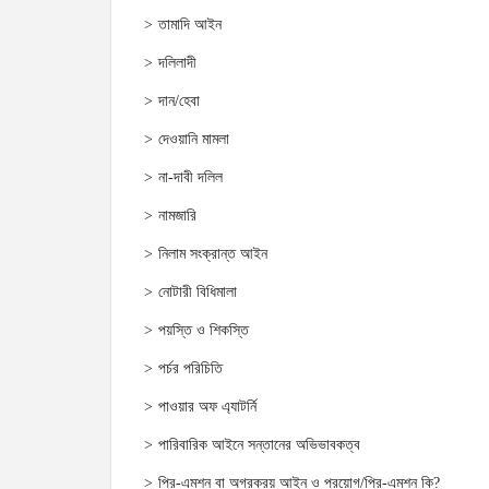
তামাদি আইন
দলিলাদী
দান/হেবা
দেওয়ানি মামলা
না-দাবী দলিল
নামজারি
নিলাম সংক্রান্ত আইন
নোটারী বিধিমালা
পয়স্তি ও শিকস্তি
পর্চর পরিচিতি
পাওয়ার অফ এ্যাটর্নি
পারিবারিক আইনে সন্তানের অভিভাবকত্ব
প্রি-এমশন বা অগ্রক্রয় আইন ও প্রয়োগ/প্রি-এমশন কি?