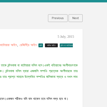
Previous
Next
5 July, 2015
বাটোয়ারা আইন
রেজিস্ট্রি আইন
,
জমি
জমির আইন
বন্টন বা বাটোয়ারা
, তাকে বন্টননামা বা বাটোয়ারা দলিল বলে।একই খতিয়ানের অংশীদারগণকে
ে। বন্টননামা দলিল দ্বারা এজমালি সম্পওি প্রত্যেক অংশীদারকে তার
ার তার প্রাপ্ত সাহামে উল্লেখিত সম্পওির মালিকানা স্বত্ব ও দখল লাভ
করবেন।একজন শরীকও যদি বাদ থাকেন তবে দলিল শুদ্ব হবে না।