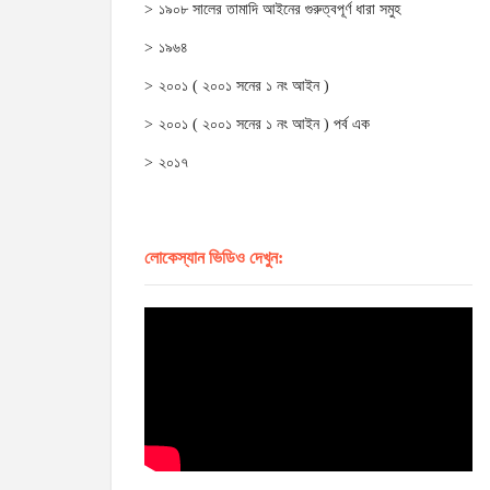
১৯০৮ সালের তামাদি আইনের গুরুত্বপূর্ণ ধারা সমুহ
১৯৬৪
২০০১ ( ২০০১ সনের ১ নং আইন )
২০০১ ( ২০০১ সনের ১ নং আইন ) পর্ব এক
২০১৭
লোকেস্যান ভিডিও দেখুন: