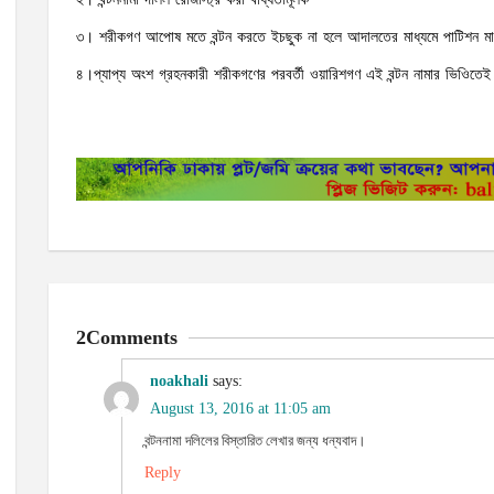
৩। শরীকগণ আপোষ মতে বন্টন করতে ইচছুক না হলে আদালতের মাধ্যমে পাটিশন মামলা
৪।প্যাপ্য অংশ গ্রহনকারী শরীকগণের পরবর্তী ওয়ারিশগণ এই বন্টন নামার ভিওিতে
2Comments
noakhali
says:
August 13, 2016 at 11:05 am
বন্টননামা দ‌লিলের বিস্তা‌রিত লেখার জন্য ধন্যবাদ।
Reply