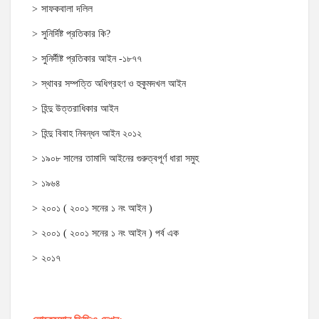
সাফকবালা দলিল
সুনির্দিষ্ট প্রতিকার কি?
সুনির্দীষ্ট প্রতিকার আইন -১৮৭৭
স্থাবর সম্পত্তি অধিগ্রহণ ও হুকুমদখল আইন
হিন্দু উত্তরাধিকার আইন
হিন্দু বিবাহ নিবন্ধন আইন ২০১২
১৯০৮ সালের তামাদি আইনের গুরুত্বপূর্ণ ধারা সমুহ
১৯৬৪
২০০১ ( ২০০১ সনের ১ নং আইন )
২০০১ ( ২০০১ সনের ১ নং আইন ) পর্ব এক
২০১৭