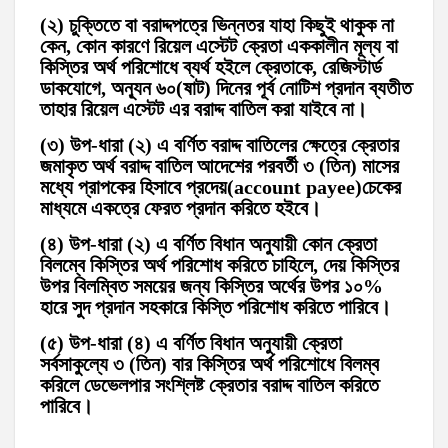
(২) চুক্তিতে বা বরাদ্দপত্রে ভিন্নতর যাহা কিছুই থাকুক না
কেন, কোন কারণে রিয়েল এস্টেট ক্রেতা এককালীন মূল্য বা
কিস্তির অর্থ পরিশোধে ব্যর্থ হইলে ক্রেতাকে, রেজিস্টার্ড
ডাকযোগে, অন্যূন ৬০(ষাট) দিনের পূর্ব নোটিশ প্রদান ব্যতীত
তাহার রিয়েল এস্টেট এর বরাদ্দ বাতিল করা যাইবে না।
(৩) উপ-ধারা (২) এ বর্ণিত বরাদ্দ বাতিলের ক্ষেত্রে ক্রেতার
জমাকৃত অর্থ বরাদ্দ বাতিল আদেশের পরবর্তী ৩ (তিন) মাসের
মধ্যে প্রাপকের হিসাবে প্রদেয়(account payee)চেকের
মাধ্যমে একত্রে ফেরত প্রদান করিতে হইবে।
(৪) উপ-ধারা (২) এ বর্ণিত বিধান অনুযায়ী কোন ক্রেতা
বিলম্বে কিস্তির অর্থ পরিশোধ করিতে চাহিলে, দেয় কিস্তির
উপর বিলম্বিত সময়ের জন্য কিস্তির অর্থের উপর ১০%
হারে সুদ প্রদান সহকারে কিস্তি পরিশোধ করিতে পারিবে।
(৫) উপ-ধারা (৪) এ বর্ণিত বিধান অনুযায়ী ক্রেতা
সর্বসাকুল্যে ৩ (তিন) বার কিস্তির অর্থ পরিশোধে বিলম্ব
করিলে ডেভেলপার সংশ্লিষ্ট ক্রেতার বরাদ্দ বাতিল করিতে
পারিবে।