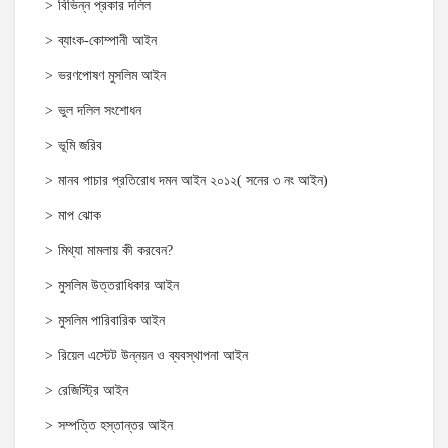
বিভিন্ন প্রকার দলিল
ব্যাংক-কোম্পানী আইন
ভরণপোষণ মুসলিম আইন
ভুল দলিল সংশোধন
ভূমি জরিব
মানব পাচার প্রতিরোধ দমন আইন ২০১২( সনের ৩ নং আইন)
মাপ ঝোক
মিথ্যা মামলায় কী করবেন?
মুসলিম উত্তরাধিকার আইন
মুসলিম পারিবারিক আইন
রিয়েল এস্টেট উন্নয়ন ও ব্যবস্থাপনা আইন
রেজিস্ট্রি আইন
সম্পত্তি হস্তান্তর আইন