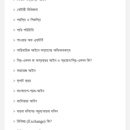
নোটারী বিধিমালা
পয়স্তি ও শিকস্তি
পর্চর পরিচিতি
পাওয়ার অফ এ্যাটর্নি
পারিবারিক আইনে সন্তানের অভিভাবকত্ব
প্রি-এমশন বা অগ্রক্রয় আইন ও প্রয়োগ/প্রি-এমশন কি?
ফরায়েজ আইন
ফ্লাট ক্রয়
বাংলাদেশ-শ্রম-আইন
বাটোয়ারা আইন
বায়না দলিলের নমুনা/বায়না দলিল
বিনিময় (Exchange) কি?