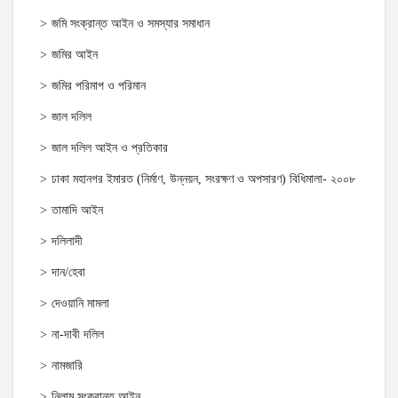
জমি সংক্রান্ত আইন ও সমস্যার সমাধান
জমির আইন
জমির পরিমাপ ও পরিমান
জাল দলিল
জাল দলিল আইন ও প্রতিকার
ঢাকা মহানগর ইমারত (নির্মাণ, উন্নয়ন, সংরক্ষণ ও অপসারণ) বিধিমালা- ২০০৮
তামাদি আইন
দলিলাদী
দান/হেবা
দেওয়ানি মামলা
না-দাবী দলিল
নামজারি
নিলাম সংক্রান্ত আইন