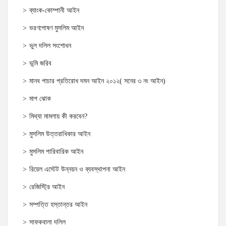
ব্যাংক-কোম্পানী আইন
ভরণপোষণ মুসলিম আইন
ভুল দলিল সংশোধন
ভূমি জরিব
মানব পাচার প্রতিরোধ দমন আইন ২০১২( সনের ৩ নং আইন)
মাপ ঝোক
মিথ্যা মামলায় কী করবেন?
মুসলিম উত্তরাধিকার আইন
মুসলিম পারিবারিক আইন
রিয়েল এস্টেট উন্নয়ন ও ব্যবস্থাপনা আইন
রেজিস্ট্রি আইন
সম্পত্তি হস্তান্তর আইন
সাফকবালা দলিল