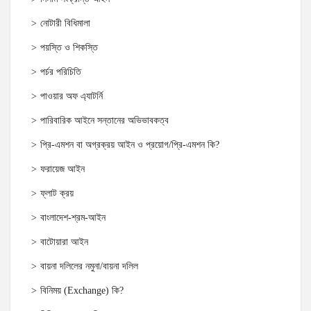
নোটারী বিধিমালা
পয়স্তি ও শিকস্তি
পর্চর পরিচিতি
পাওয়ার অফ এ্যাটর্নি
পারিবারিক আইনে সন্তানের অভিভাবকত্ব
প্রি-এমশন বা অগ্রক্রয় আইন ও প্রয়োগ/প্রি-এমশন কি?
ফরায়েজ আইন
ফ্লাট ক্রয়
বাংলাদেশ-শ্রম-আইন
বাটোয়ারা আইন
বায়না দলিলের নমুনা/বায়না দলিল
বিনিময় (Exchange) কি?