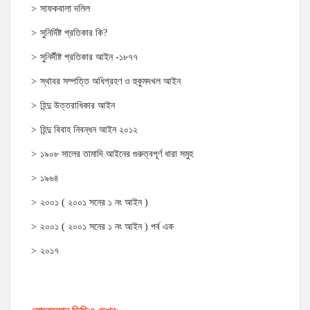
সাফকবালা দলিল
সুনির্দিষ্ট প্রতিকার কি?
সুনির্দীষ্ট প্রতিকার আইন -১৮৭৭
স্থাবর সম্পত্তি অধিগ্রহণ ও হুকুমদখল আইন
হিন্দু উত্তরাধিকার আইন
হিন্দু বিবাহ নিবন্ধন আইন ২০১২
১৯০৮ সালের তামাদি আইনের গুরুত্বপূর্ণ ধারা সমুহ
১৯৬৪
২০০১ ( ২০০১ সনের ১ নং আইন )
২০০১ ( ২০০১ সনের ১ নং আইন ) পর্ব এক
২০১৭