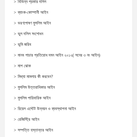
বিভিন্ন প্রকার দলিল
ব্যাংক-কোম্পানী আইন
ভরণপোষণ মুসলিম আইন
ভুল দলিল সংশোধন
ভূমি জরিব
মানব পাচার প্রতিরোধ দমন আইন ২০১২( সনের ৩ নং আইন)
মাপ ঝোক
মিথ্যা মামলায় কী করবেন?
মুসলিম উত্তরাধিকার আইন
মুসলিম পারিবারিক আইন
রিয়েল এস্টেট উন্নয়ন ও ব্যবস্থাপনা আইন
রেজিস্ট্রি আইন
সম্পত্তি হস্তান্তর আইন