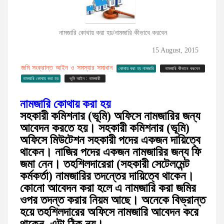
নামজারি কোথায় করা হয়/নামজারি কীভাবে করবেন
15 August, 2015
জমি সংক্রান্ত আইন ও সমস্যার সমাধান
কোথায় করা হয় নামজারি
নামজারি কীভাবে করবেন
নামজারি কোথায় করা হয়
ভূমি আইন : নামজারী
নামজারি কোথায় করা হয়
সহকারী কমিশনার (ভূমি) অফিসে নামজারির জন্য
আবেদন করতে হয়। সহকারী কমিশনার (ভূমি)
অফিসে মিউটেশন সহকারী পদের একজন দায়িত্বে
থাকেন। নাজির পদের একজন নামজারির জন্য ফি
জমা নেন। তহশিলদারেরা (সহকারী সেটেলমেন্ট
কর্মকর্তা) নামজারির তদন্তের দায়িত্বে থাকেন।
কোনো আবেদন করা হলে এ নামজারি করা জমির
ওপর তদন্ত করার নিয়ম আছে। অনেকে বিভ্রান্ত
হয়ে তহশিলদারের অফিসে নামজারি আবেদন করে
থাকেন, এটা ঠিক নয়।