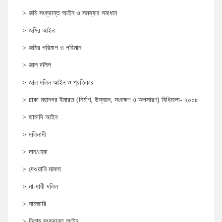
জমি সংক্রান্ত আইন ও সমস্যার সমাধান
জমির আইন
জমির পরিমাপ ও পরিমান
জাল দলিল
জাল দলিল আইন ও প্রতিকার
ঢাকা মহানগর ইমারত (নির্মাণ, উন্নয়ন, সংরক্ষণ ও অপসারণ) বিধিমালা- ২০০৮
তামাদি আইন
দলিলাদী
দান/হেবা
দেওয়ানি মামলা
না-দাবী দলিল
নামজারি
নিলাম সংক্রান্ত আইন