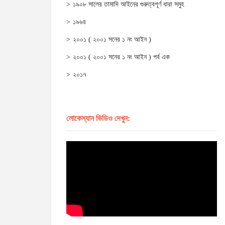
১৯০৮ সালের তামাদি আইনের গুরুত্বপূর্ণ ধারা সমুহ
১৯৬৪
২০০১ ( ২০০১ সনের ১ নং আইন )
২০০১ ( ২০০১ সনের ১ নং আইন ) পর্ব এক
২০১৭
লোকেস্যান ভিডিও দেখুন: