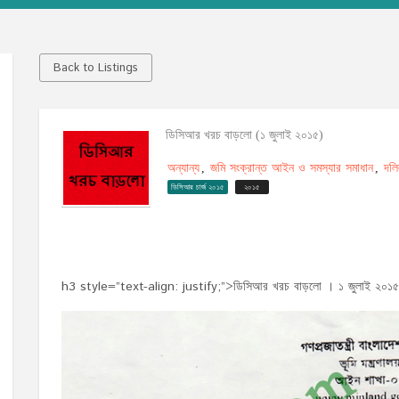
Back to Listings
ডিসিআর খরচ বাড়লো (১ জুলাই ২০১৫)
অন্যান্য
জমি সংক্রান্ত আইন ও সমস্যার সমাধান
দলি
,
,
ডিসিআর চার্জ ২০১৫
২০১৫
h3 style=”text-align: justify;”>ডিসিআর খরচ বাড়লো । ১ জুলাই ২০১৫ খ্রি: