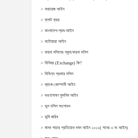
ফরায়েজ আইন
ফ্লাট ক্রয়
বাংলাদেশ-শ্রম-আইন
বাটোয়ারা আইন
বায়না দলিলের নমুনা/বায়না দলিল
বিনিময় (Exchange) কি?
বিভিন্ন প্রকার দলিল
ব্যাংক-কোম্পানী আইন
ভরণপোষণ মুসলিম আইন
ভুল দলিল সংশোধন
ভূমি জরিব
মানব পাচার প্রতিরোধ দমন আইন ২০১২( সনের ৩ নং আইন)