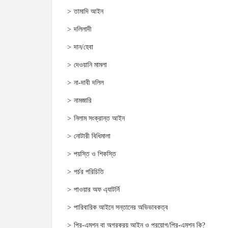
তামাদি আইন
দলিলাদী
দান/হেবা
দেওয়ানি মামলা
না-দাবী দলিল
নামজারি
নিলাম সংক্রান্ত আইন
নোটারী বিধিমালা
পয়স্তি ও শিকস্তি
পর্চর পরিচিতি
পাওয়ার অফ এ্যাটর্নি
পারিবারিক আইনে সন্তানের অভিভাবকত্ব
প্রি-এমশন বা অগ্রক্রয় আইন ও প্রয়োগ/প্রি-এমশন কি?