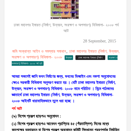
ঢাকা মহানগর ইমারত (নির্মাণ, উন্নয়ন, সংরক্ষণ ও অপসারণ) বিধিমালা- ২০০৮ পর্ব
আট
28 September, 2015
জমি সংক্রান্ত আইন ও সমস্যার সমাধান
ঢাকা মহানগর ইমারত (নির্মাণ, উন্নয়ন,
,
সংরক্ষণ ও অপসারণ) বিধিমালা- ২০০৮
উন্নয়ন
ঢাকা মহানগর ইমারত (নির্মাণ
সংরক্ষণ ও
অপসারণ) বিধিমালা- ২০০৮ পর্ব দুই
আমরা সকলেই জানি ভবন নির্মাণের জন্য
,
ভবনের ডিজাইন এবং নকশা
অনুমোদনের
ক্ষেএে সরকারী বিধিমালা অনুসরণ করতে হয় । যেটি ঢাকা মহানগর ইমারত
(
নির্মাণ
,
উন্নয়ন
,
সংরক্ষণ ও অপসারণ) বিধিমালা- ২০০৮ নামে পরিচিত ।
নিন্মে
পাঠকদের
জ্ঞাতার্থে ঢাকা মহানগর ইমারত (নির্মাণ
,
উন্নয়ন
,
সংরক্ষণ ও
অপসারণ) বিধিমালা-
২০০৮ আইনটি ধারাবাহিকভাবে তুলে ধরা হচ্ছে ।
পর্ব আট
(
৯) বিশেষ প্রকল্প ছাড়পএ অনুমোদন :
(১) বিশেষ প্রকল্প ছাড়পএ আবেদন প্রাপ্তির ৪৫ (
পঁয়তাল্লিশ
) দিনের মধ্যে
কতৃপক্ষের বৃহদায়তন বা বিশেষ প্রকল্প অনুমোদন কমিটি সিদ্ধান্ত গ্রহণপূর্বক নির্ধারিত