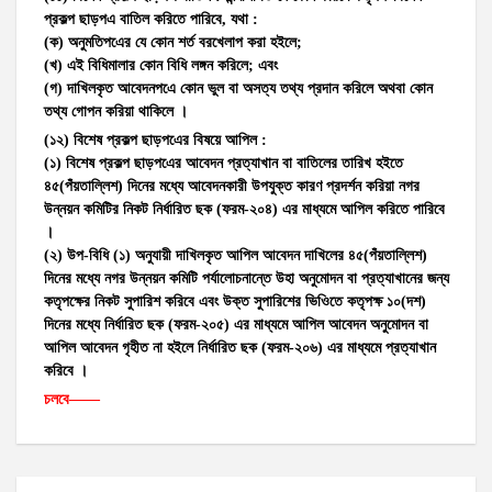
প্রকল্প ছাড়পএ বাতিল করিতে পারিবে
,
যথা :
(ক) অনুমতিপএের যে কোন শর্ত বরখেলাপ করা হইলে;
(খ) এই বিধিমালার কোন বিধি লঙ্গন করিলে; এবং
(গ) দাখিলকৃত আবেদনপএে কোন ভুল বা অসত্য তথ্য প্রদান করিলে অথবা কোন
তথ্য গোপন করিয়া থাকিলে ।
(
১২) বিশেষ প্রকল্প ছাড়পএের বিষয়ে আপিল :
(১) বিশেষ প্রকল্প ছাড়পএের আবেদন প্রত্যাখান বা বাতিলের তারিখ হইতে
৪৫(
পঁয়তাল্লিশ
) দিনের মধ্যে আবেদনকারী উপযুক্ত কারণ প্রদর্শন করিয়া নগর
উন্নয়ন কমিটির নিকট নির্ধারিত ছক (
ফরম-২০৪
) এর মাধ্যমে আপিল করিতে পারিবে
।
(২) উপ-বিধি (১) অনুযায়ী দাখিলকৃত আপিল আবেদন দাখিলের ৪৫(
পঁয়তাল্লিশ
)
দিনের মধ্যে নগর উন্নয়ন কমিটি পর্যালোচনান্তে উহা অনুমোদন বা প্রত্যাখানের জন্য
কতৃপক্ষের নিকট সুপারিশ করিবে এবং উক্ত সুপারিশের ভিওিতে কতৃপক্ষ ১০(
দশ
)
দিনের মধ্যে নির্ধারিত ছক (
ফরম-২০৫
) এর মাধ্যমে আপিল আবেদন অনুমোদন বা
আপিল আবেদন গৃহীত না হইলে নির্ধারিত ছক (
ফরম-২০৬
) এর মাধ্যমে প্রত্যাখান
করিবে ।
চলবে——