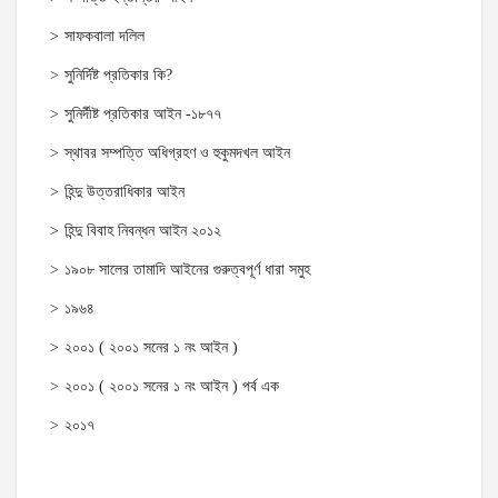
সাফকবালা দলিল
সুনির্দিষ্ট প্রতিকার কি?
সুনির্দীষ্ট প্রতিকার আইন -১৮৭৭
স্থাবর সম্পত্তি অধিগ্রহণ ও হুকুমদখল আইন
হিন্দু উত্তরাধিকার আইন
হিন্দু বিবাহ নিবন্ধন আইন ২০১২
১৯০৮ সালের তামাদি আইনের গুরুত্বপূর্ণ ধারা সমুহ
১৯৬৪
২০০১ ( ২০০১ সনের ১ নং আইন )
২০০১ ( ২০০১ সনের ১ নং আইন ) পর্ব এক
২০১৭