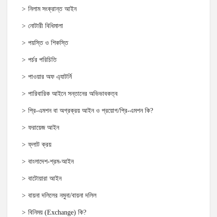
নিলাম সংক্রান্ত আইন
নোটারী বিধিমালা
পয়স্তি ও শিকস্তি
পর্চর পরিচিতি
পাওয়ার অফ এ্যাটর্নি
পারিবারিক আইনে সন্তানের অভিভাবকত্ব
প্রি-এমশন বা অগ্রক্রয় আইন ও প্রয়োগ/প্রি-এমশন কি?
ফরায়েজ আইন
ফ্লাট ক্রয়
বাংলাদেশ-শ্রম-আইন
বাটোয়ারা আইন
বায়না দলিলের নমুনা/বায়না দলিল
বিনিময় (Exchange) কি?