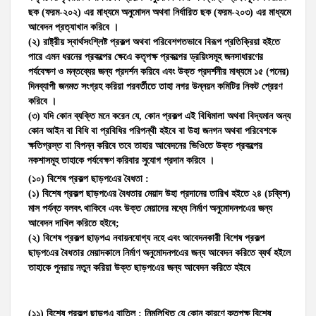
ছক (
ফরম-২০২
) এর মাধ্যমে অনুমোদন অথবা নির্ধারিত ছক (
ফরম-২০৩
) এর মাধ্যমে
আবেদন প্রত্যাখান করিবে ।
(২) রাষ্ট্রীয় স্বার্থসংশ্লিষ্ট প্রকল্প অথবা পরিবেশগতভাবে বিরূপ প্রতিক্রিয়া হইতে
পারে এমন ধরনের প্রকল্পের ক্ষেএে কতৃপক্ষ প্রকল্পের ড্রয়িংসমূহ জনসাধারণের
পর্যবেক্ষণ ও মন্তব্যের জন্য প্রদর্শন করিবে এবং উক্ত প্রদর্শনীর মাধ্যমে ১৫ (
পনের
)
দিনব্যাপী জনমত সংগ্রহ করিয়া পরবর্তীতে তাহা নগর উন্নয়ন কমিটির নিকট প্রেরণ
করিবে ।
(৩) যদি কোন ব্যক্তি মনে করেন যে, কোন প্রকল্প এই বিধিমালা অথবা বিদ্যমান অন্য
কোন আইন বা বিধি বা প্রবিধির পরিপন্থী হইবে বা উহা জনগন অথবা পরিবেশকে
ক্ষতিগ্রস্ত বা বিপন্ন করিবে তবে তাহার আবেদনের ভিওিতে উক্ত প্রকল্পের
নকশাসমূহ তাহাকে পর্যবেক্ষণ করিবার সুযোগ প্রদান করিবে ।
(
১০) বিশেষ প্রকল্প ছাড়পএের বৈধতা :
(১) বিশেষ প্রকল্প ছাড়পএের বৈধতার মেয়াদ উহা প্রদানের তারিখ হইতে ২৪ (
চব্বিশ
)
মাস পর্যন্ত বলবৎ থাকিবে এবং উক্ত মেয়াদের মধ্যে নির্মাণ অনুমোদনপএের জন্য
আবেদন দাখিল করিতে হইবে;
(২) বিশেষ প্রকল্প ছাড়পএ নবায়নযোগ্য নহে এবং আবেদনকারী বিশেষ প্রকল্প
ছাড়পএের বৈধতার মেয়াদকালে নির্মাণ অনুমোদনপএের জন্য আবেদন করিতে ব্যর্থ হইলে
তাহাকে পুনরায় নতুন করিয়া উক্ত ছাড়পএের জন্য আবেদন করিতে হইবে
(
১১) বিশেষ প্রকল্প ছাড়পএ বাতিল : নিন্মলিখিত যে কোন কারণে কতৃপক্ষ বিশেষ