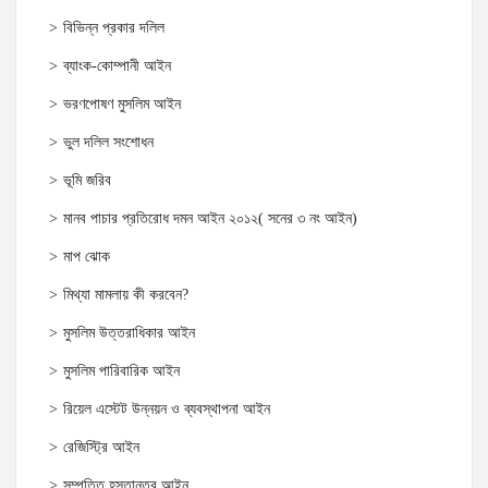
বিভিন্ন প্রকার দলিল
ব্যাংক-কোম্পানী আইন
ভরণপোষণ মুসলিম আইন
ভুল দলিল সংশোধন
ভূমি জরিব
মানব পাচার প্রতিরোধ দমন আইন ২০১২( সনের ৩ নং আইন)
মাপ ঝোক
মিথ্যা মামলায় কী করবেন?
মুসলিম উত্তরাধিকার আইন
মুসলিম পারিবারিক আইন
রিয়েল এস্টেট উন্নয়ন ও ব্যবস্থাপনা আইন
রেজিস্ট্রি আইন
সম্পত্তি হস্তান্তর আইন