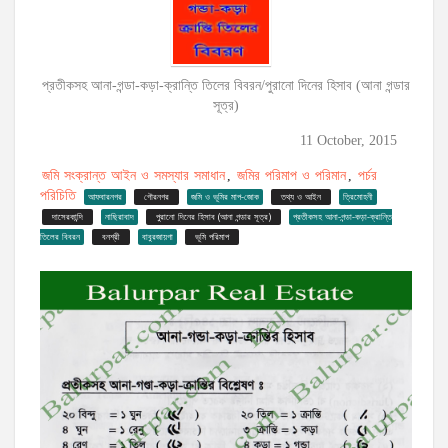
প্রতীকসহ আনা-গন্ডা-কড়া-ক্রান্তি তিলের বিবরন/পুরানো দিনের হিসাব (আনা গন্ডার
সূত্র)
11 October, 2015
জমি সংক্রান্ত আইন ও সমস্যার সমাধান
জমির পরিমাপ ও পরিমান
পর্চর
,
,
পরিচিতি
আফবারনগর
গৌরনগর
জমি ও ভূমির মাপ-জোক
তথ্য ও আইন
ত্রিমোহনী
দাসেরকান্দি
নাছিরাবাদ
পুরানো দিনের হিসাব (আনা গন্ডার সূত্র)
প্রতীকসহ আনা-গন্ডা-কড়া-ক্রান্তি
তিলের বিবরন
বনশ্রী
বাবুরজায়গা
ভূমি পরিমাপ