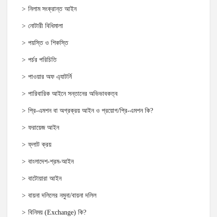
নিলাম সংক্রান্ত আইন
নোটারী বিধিমালা
পয়স্তি ও শিকস্তি
পর্চর পরিচিতি
পাওয়ার অফ এ্যাটর্নি
পারিবারিক আইনে সন্তানের অভিভাবকত্ব
প্রি-এমশন বা অগ্রক্রয় আইন ও প্রয়োগ/প্রি-এমশন কি?
ফরায়েজ আইন
ফ্লাট ক্রয়
বাংলাদেশ-শ্রম-আইন
বাটোয়ারা আইন
বায়না দলিলের নমুনা/বায়না দলিল
বিনিময় (Exchange) কি?