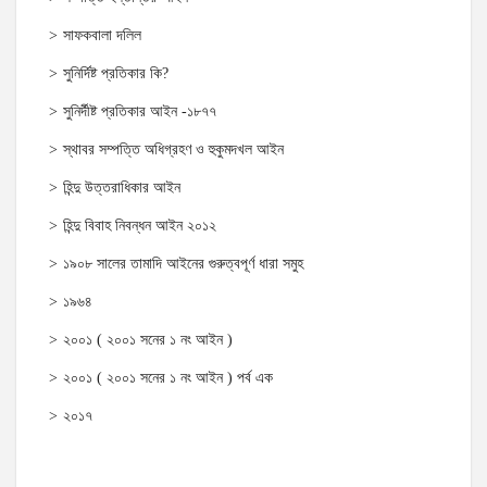
সাফকবালা দলিল
সুনির্দিষ্ট প্রতিকার কি?
সুনির্দীষ্ট প্রতিকার আইন -১৮৭৭
স্থাবর সম্পত্তি অধিগ্রহণ ও হুকুমদখল আইন
হিন্দু উত্তরাধিকার আইন
হিন্দু বিবাহ নিবন্ধন আইন ২০১২
১৯০৮ সালের তামাদি আইনের গুরুত্বপূর্ণ ধারা সমুহ
১৯৬৪
২০০১ ( ২০০১ সনের ১ নং আইন )
২০০১ ( ২০০১ সনের ১ নং আইন ) পর্ব এক
২০১৭