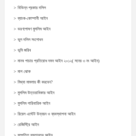
বিভিন্ন প্রকার দলিল
ব্যাংক-কোম্পানী আইন
ভরণপোষণ মুসলিম আইন
ভুল দলিল সংশোধন
ভূমি জরিব
মানব পাচার প্রতিরোধ দমন আইন ২০১২( সনের ৩ নং আইন)
মাপ ঝোক
মিথ্যা মামলায় কী করবেন?
মুসলিম উত্তরাধিকার আইন
মুসলিম পারিবারিক আইন
রিয়েল এস্টেট উন্নয়ন ও ব্যবস্থাপনা আইন
রেজিস্ট্রি আইন
সম্পত্তি হস্তান্তর আইন