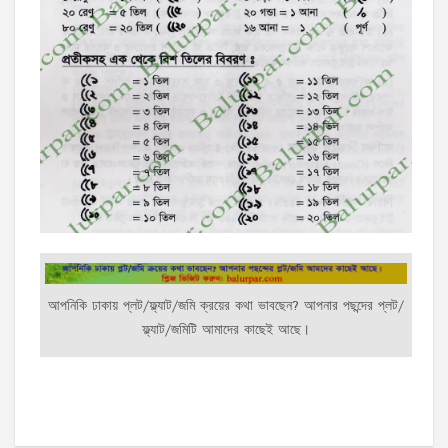
আপনিকি ঢাকায় প্লট/ফ্ল্যাট/জমি ক্রয়ের কথা ভাবছেন? আপনার পছন্দের প্লট/
ফ্ল্যাট/জমিটি আমাদের কাছেই আছে।