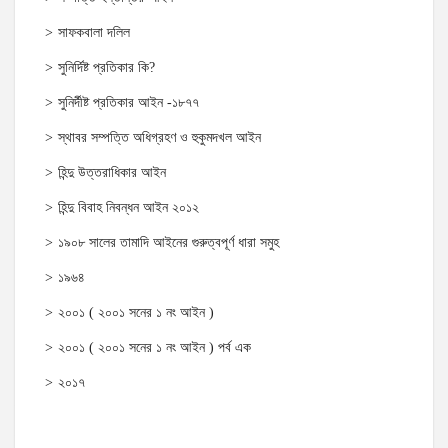
সাফকবালা দলিল
সুনির্দিষ্ট প্রতিকার কি?
সুনির্দীষ্ট প্রতিকার আইন -১৮৭৭
স্থাবর সম্পত্তি অধিগ্রহণ ও হুকুমদখল আইন
হিন্দু উত্তরাধিকার আইন
হিন্দু বিবাহ নিবন্ধন আইন ২০১২
১৯০৮ সালের তামাদি আইনের গুরুত্বপূর্ণ ধারা সমুহ
১৯৬৪
২০০১ ( ২০০১ সনের ১ নং আইন )
২০০১ ( ২০০১ সনের ১ নং আইন ) পর্ব এক
২০১৭