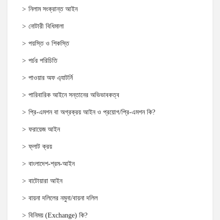
নিলাম সংক্রান্ত আইন
নোটারী বিধিমালা
পয়স্তি ও শিকস্তি
পর্চর পরিচিতি
পাওয়ার অফ এ্যাটর্নি
পারিবারিক আইনে সন্তানের অভিভাবকত্ব
প্রি-এমশন বা অগ্রক্রয় আইন ও প্রয়োগ/প্রি-এমশন কি?
ফরায়েজ আইন
ফ্লাট ক্রয়
বাংলাদেশ-শ্রম-আইন
বাটোয়ারা আইন
বায়না দলিলের নমুনা/বায়না দলিল
বিনিময় (Exchange) কি?