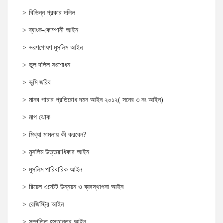
বিভিন্ন প্রকার দলিল
ব্যাংক-কোম্পানী আইন
ভরণপোষণ মুসলিম আইন
ভুল দলিল সংশোধন
ভূমি জরিব
মানব পাচার প্রতিরোধ দমন আইন ২০১২( সনের ৩ নং আইন)
মাপ ঝোক
মিথ্যা মামলায় কী করবেন?
মুসলিম উত্তরাধিকার আইন
মুসলিম পারিবারিক আইন
রিয়েল এস্টেট উন্নয়ন ও ব্যবস্থাপনা আইন
রেজিস্ট্রি আইন
সম্পত্তি হস্তান্তর আইন