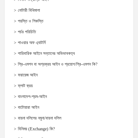
নোটারী বিধিমালা
পয়স্তি ও শিকস্তি
পর্চর পরিচিতি
পাওয়ার অফ এ্যাটর্নি
পারিবারিক আইনে সন্তানের অভিভাবকত্ব
প্রি-এমশন বা অগ্রক্রয় আইন ও প্রয়োগ/প্রি-এমশন কি?
ফরায়েজ আইন
ফ্লাট ক্রয়
বাংলাদেশ-শ্রম-আইন
বাটোয়ারা আইন
বায়না দলিলের নমুনা/বায়না দলিল
বিনিময় (Exchange) কি?