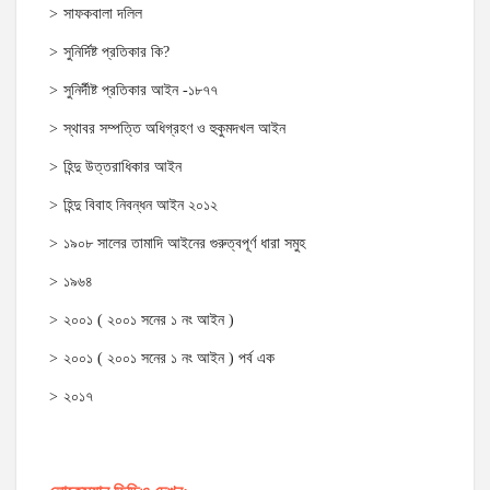
সাফকবালা দলিল
সুনির্দিষ্ট প্রতিকার কি?
সুনির্দীষ্ট প্রতিকার আইন -১৮৭৭
স্থাবর সম্পত্তি অধিগ্রহণ ও হুকুমদখল আইন
হিন্দু উত্তরাধিকার আইন
হিন্দু বিবাহ নিবন্ধন আইন ২০১২
১৯০৮ সালের তামাদি আইনের গুরুত্বপূর্ণ ধারা সমুহ
১৯৬৪
২০০১ ( ২০০১ সনের ১ নং আইন )
২০০১ ( ২০০১ সনের ১ নং আইন ) পর্ব এক
২০১৭