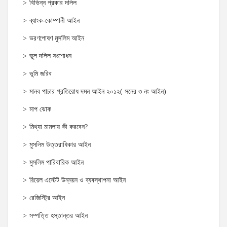
বিভিন্ন প্রকার দলিল
ব্যাংক-কোম্পানী আইন
ভরণপোষণ মুসলিম আইন
ভুল দলিল সংশোধন
ভূমি জরিব
মানব পাচার প্রতিরোধ দমন আইন ২০১২( সনের ৩ নং আইন)
মাপ ঝোক
মিথ্যা মামলায় কী করবেন?
মুসলিম উত্তরাধিকার আইন
মুসলিম পারিবারিক আইন
রিয়েল এস্টেট উন্নয়ন ও ব্যবস্থাপনা আইন
রেজিস্ট্রি আইন
সম্পত্তি হস্তান্তর আইন