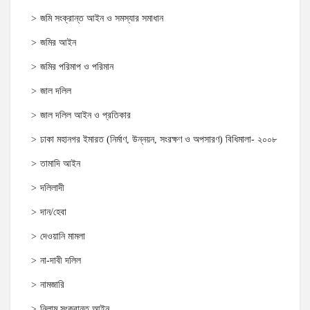
জমি সংক্রান্ত আইন ও সমস্যার সমাধান
জমির আইন
জমির পরিমাপ ও পরিমান
জাল দলিল
জাল দলিল আইন ও প্রতিকার
ঢাকা মহানগর ইমারত (নির্মাণ, উন্নয়ন, সংরক্ষণ ও অপসারণ) বিধিমালা- ২০০৮
তামাদি আইন
দলিলাদী
দান/হেবা
দেওয়ানি মামলা
না-দাবী দলিল
নামজারি
নিলাম সংক্রান্ত আইন