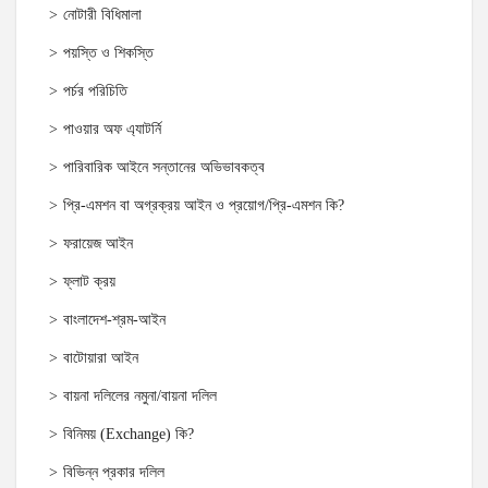
নোটারী বিধিমালা
পয়স্তি ও শিকস্তি
পর্চর পরিচিতি
পাওয়ার অফ এ্যাটর্নি
পারিবারিক আইনে সন্তানের অভিভাবকত্ব
প্রি-এমশন বা অগ্রক্রয় আইন ও প্রয়োগ/প্রি-এমশন কি?
ফরায়েজ আইন
ফ্লাট ক্রয়
বাংলাদেশ-শ্রম-আইন
বাটোয়ারা আইন
বায়না দলিলের নমুনা/বায়না দলিল
বিনিময় (Exchange) কি?
বিভিন্ন প্রকার দলিল