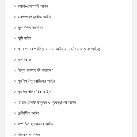
ব্যাংক-কোম্পানী আইন
ভরণপোষণ মুসলিম আইন
ভুল দলিল সংশোধন
ভূমি জরিব
মানব পাচার প্রতিরোধ দমন আইন ২০১২( সনের ৩ নং আইন)
মাপ ঝোক
মিথ্যা মামলায় কী করবেন?
মুসলিম উত্তরাধিকার আইন
মুসলিম পারিবারিক আইন
রিয়েল এস্টেট উন্নয়ন ও ব্যবস্থাপনা আইন
রেজিস্ট্রি আইন
সম্পত্তি হস্তান্তর আইন
সাফকবালা দলিল