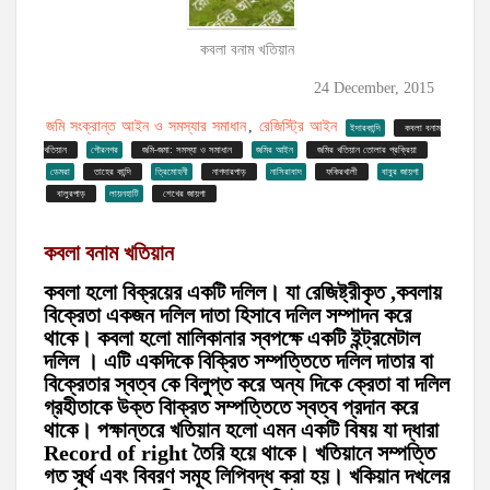
কবলা বনাম খতিয়ান
24 December, 2015
জমি সংক্রান্ত আইন ও সমস্যার সমাধান
রেজিস্ট্রি আইন
,
ইদারকান্দি
কবলা বনাম
খতিয়ান
গৌরনগর
জমি-জমা: সমস্যা ও সমাধান
জমির আইন
জমির খতিয়ান তোলার প্রক্রিয়া
ডেমরা
তাহের কান্দি
ত্রিমোহনী
নাগদারপাড়
নাসিরাবাদ
ফকিরখালী
বাবুর জায়গা
বালুরপাড়
লায়নহাটি
শেখের জায়গা
কবলা বনাম খতিয়ান
কবলা হলো বিক্রয়ের একটি দলিল। যা রেজিষ্ট্রীকৃত ,কবলায়
বিক্রেতা একজন দলিল দাতা হিসাবে দলিল সম্পাদন করে
থাকে। কবলা হলো মালিকানার স্বপক্ষে একটি ইন্ট্রমেটাল
দলিল । এটি একদিকে বিক্রিত সম্পত্তিতে দলিল দাতার বা
বিক্রেতার স্বত্ব কে বিলুপ্ত করে অন্য দিকে ক্রেতা বা দলিল
গ্রহীতাকে উক্ত বিাক্রত সম্পত্তিতে স্বত্ব প্রদান করে
থাকে। পক্ষান্তরে খতিয়ান হলো এমন একটি বিষয় যা দ্ধারা
Record of right তৈরি হয়ে থাকে। খতিয়ানে সম্পত্তি
গত র্স্ব্থ এবং বিবরণ সমূহ লিপিবদ্ধ করা হয়। খকিয়ান দখলের