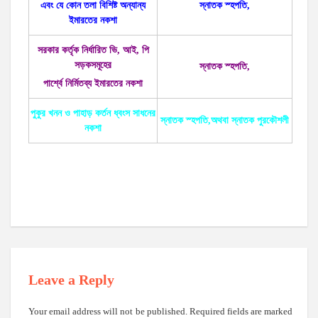
এবং যে কোন তলা বিশিষ্ট অন্যান্য
স্নাতক স্হপতি,
ইমারতের নকশা
সরকার কর্তৃক নির্ধারিত ভি, আই, পি
সড়কসমূহের
স্নাতক স্হপতি,
পার্শ্বে নির্মিতব্য ইমারতের নকশা
পুকুর খনন ও পাহাড় কর্তন ধ্বংস সাধনের
স্নাতক স্হপতি,অথবা স্নাতক পুরকৌশলী
নকশা
Leave a Reply
Your email address will not be published.
Required fields are marked