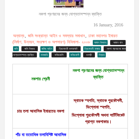
নকশা প্রণয়নের জন্য যোগ্যতাসস্পন্ন ব্যাক্তি
16 January, 2016
অন্যান্য
জমি সংক্রান্ত আইন ও সমস্যার সমাধান
ঢাকা মহানগর ইমারত
,
,
(নির্মাণ, উন্নয়ন, সংরক্ষণ ও অপসারণ) বিধিমালা- ২০০৮
আমান উল্লাহ
আমান খান
জমি
জমি বিক্রয়
জমির আইন
ত্রিমোহনী গুদারাঘাট
ত্রিমোহনী বাজার
নকশা প্রনয়নের জন্য
যোগ্যতাসস্পন্ন ব্যাক্তি
নামজারি
ফকিরখালি
ফকিরখালী
বনশ্রী
বিক্রয়
নকশা প্রণয়নের জন্য যোগ্যতাসস্পন্ন
ব্যাক্তি
নকশার শ্রেনী
স্নাতক স্হপতি, স্নাতক পুরকৌশলী,
ডিপ্লোমা স্হপতি,
চার তলা আবাসিক ইমারতের নকশা
ডিপ্লোমা পুরকৌশলী অথবা সার্টিফিকেট
প্রাপ্ত নকশাকার।
পাঁচ বা ততোধিক তলাবিশিষ্ট আবাসিক