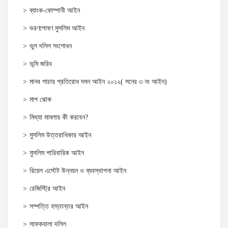
ব্যাংক-কোম্পানী আইন
ভরণপোষণ মুসলিম আইন
ভুল দলিল সংশোধন
ভূমি জরিব
মানব পাচার প্রতিরোধ দমন আইন ২০১২( সনের ৩ নং আইন)
মাপ ঝোক
মিথ্যা মামলায় কী করবেন?
মুসলিম উত্তরাধিকার আইন
মুসলিম পারিবারিক আইন
রিয়েল এস্টেট উন্নয়ন ও ব্যবস্থাপনা আইন
রেজিস্ট্রি আইন
সম্পত্তি হস্তান্তর আইন
সাফকবালা দলিল