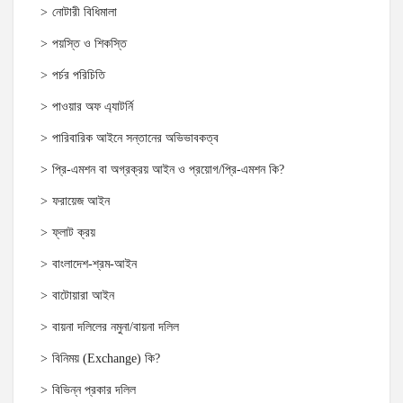
নোটারী বিধিমালা
পয়স্তি ও শিকস্তি
পর্চর পরিচিতি
পাওয়ার অফ এ্যাটর্নি
পারিবারিক আইনে সন্তানের অভিভাবকত্ব
প্রি-এমশন বা অগ্রক্রয় আইন ও প্রয়োগ/প্রি-এমশন কি?
ফরায়েজ আইন
ফ্লাট ক্রয়
বাংলাদেশ-শ্রম-আইন
বাটোয়ারা আইন
বায়না দলিলের নমুনা/বায়না দলিল
বিনিময় (Exchange) কি?
বিভিন্ন প্রকার দলিল