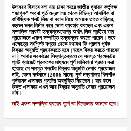
উদাহরণ হিসাবে বলা যায় ঢাকা শহরে জাতীয় গৃহায়ন কর্তৃপক্ষ
“জাগৃক” অথবা পূর্ত মন্রণালয় থেকে বিভিন্ন আবাশিক বা
বাণিজ্যিক প্লট লিজ বা বরাদ্দ নিয়ে অনেকে তাতে বাড়িঘর,
বহুতল ভবন নির্মান করে ভোগ ব্যবহার করছেন এবং এরুপ
সম্পত্তি পরবর্তী হস্তান্তরযোগ্য অর্খাৎ লিজ গ্রহীতা তার
প্রয়োজনে এরুপ সম্পত্তি হস্তান্তর করতে পারেন। তবে
এক্ষেত্রে সংশ্লিষ্ট দপ্তর থেকে যথাযথ ফি প্রদান পূর্বক
বিক্রয় অনুমতি গ্রহণকরতে হবে।নছেৎ বিকয় করতে পারবেন
না। আবার সরকারের সিদ্ধান্তক্রমে যে সমস্ত প্রজেক্টের
প্লট গ্যাজেট প্রকাশের মাধ্যমে পূর্ণ মালিকানা প্রদান করা
হয়েছে সে সমস্ত পলটের বিক্রয় অনুমতি নেবার প্রয়োজন
নাই, যেমন বর্তমানে (2006 সালে) পূর্ত মন্রণালয় খিলগাঁও
পূর্নবাসন এলাকার প্লটের অবমুক্তি দিয়াছেন। যার ফলে
উক্ত এলাকায় এখন আর বিক্রয় অনুমতি নেবার প্রয়োজন
নাই।
তাই এরুপ সম্পত্তি ক্রয়ের পূর্বে তা বিবেচনায় আনতে হবে।