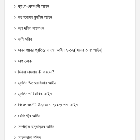
ব্যাংক-কোম্পানী আইন
ভরণপোষণ মুসলিম আইন
ভুল দলিল সংশোধন
ভূমি জরিব
মানব পাচার প্রতিরোধ দমন আইন ২০১২( সনের ৩ নং আইন)
মাপ ঝোক
মিথ্যা মামলায় কী করবেন?
মুসলিম উত্তরাধিকার আইন
মুসলিম পারিবারিক আইন
রিয়েল এস্টেট উন্নয়ন ও ব্যবস্থাপনা আইন
রেজিস্ট্রি আইন
সম্পত্তি হস্তান্তর আইন
সাফকবালা দলিল