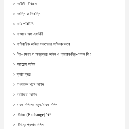
নোটারী বিধিমালা
পয়স্তি ও শিকস্তি
পর্চর পরিচিতি
পাওয়ার অফ এ্যাটর্নি
পারিবারিক আইনে সন্তানের অভিভাবকত্ব
প্রি-এমশন বা অগ্রক্রয় আইন ও প্রয়োগ/প্রি-এমশন কি?
ফরায়েজ আইন
ফ্লাট ক্রয়
বাংলাদেশ-শ্রম-আইন
বাটোয়ারা আইন
বায়না দলিলের নমুনা/বায়না দলিল
বিনিময় (Exchange) কি?
বিভিন্ন প্রকার দলিল