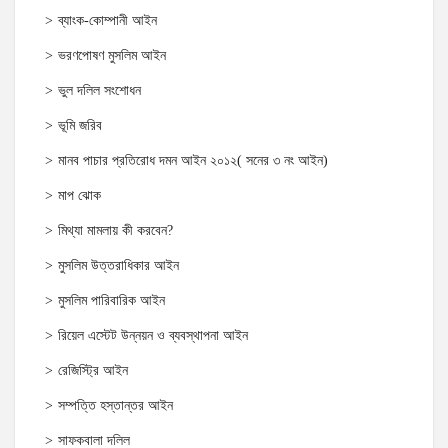
ব্যাংক-কোম্পানী আইন
ভরণপোষণ মুসলিম আইন
ভুল দলিল সংশোধন
ভূমি জরিব
মানব পাচার প্রতিরোধ দমন আইন ২০১২( সনের ৩ নং আইন)
মাপ ঝোক
মিথ্যা মামলায় কী করবেন?
মুসলিম উত্তরাধিকার আইন
মুসলিম পারিবারিক আইন
রিয়েল এস্টেট উন্নয়ন ও ব্যবস্থাপনা আইন
রেজিস্ট্রি আইন
সম্পত্তি হস্তান্তর আইন
সাফকবালা দলিল