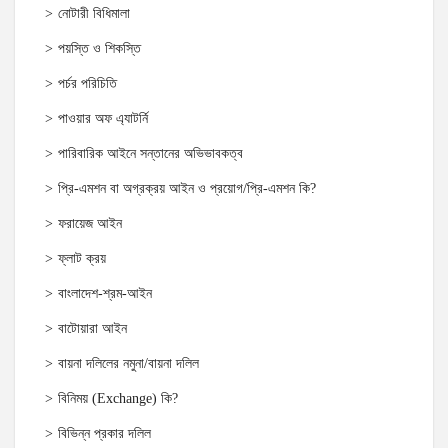
নোটারী বিধিমালা
পয়স্তি ও শিকস্তি
পর্চর পরিচিতি
পাওয়ার অফ এ্যাটর্নি
পারিবারিক আইনে সন্তানের অভিভাবকত্ব
প্রি-এমশন বা অগ্রক্রয় আইন ও প্রয়োগ/প্রি-এমশন কি?
ফরায়েজ আইন
ফ্লাট ক্রয়
বাংলাদেশ-শ্রম-আইন
বাটোয়ারা আইন
বায়না দলিলের নমুনা/বায়না দলিল
বিনিময় (Exchange) কি?
বিভিন্ন প্রকার দলিল