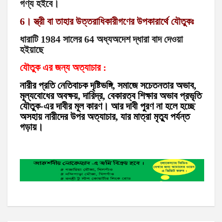
গণ্য হইবে।
6। স্ত্রী বা তাহার উত্তরাধিকারীগণের উপকারার্থে যৌতুকঃ
ধারাটি 1984 সালের 64 অধ্যঅদেশ দ্ধারা বাদ দেওয়া
হইয়াছে
যৌতুক এর জন্য অত্যাচার :
নারীর প্রতি নেতিবাচক দৃষ্টিভঙ্গি, সমাজে সচেতনতার অভাব,
মূল্যবোধের অবক্ষয়, দারিদ্র, বেকারত্ব শিক্ষার অভাব প্রভৃতি
যৌতুক-এর দাবীর মূল কারণ। আর দাবী পুরণ না হলে হচ্ছে
অসহায় নারীদের উপর অত্যাচার, যার মাত্রা মৃত্যু পর্যন্ত
গড়ায়।