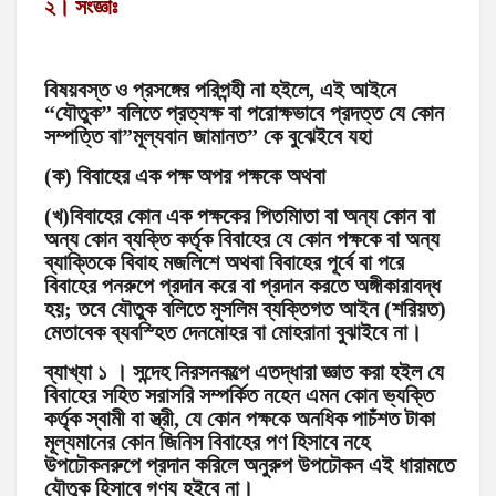
২। সংজ্ঞাঃ
বিষয়বস্ত ও প্রসঙ্গের পরিপন্হী না হইলে, এই আইনে
“যৌতুক” বলিতে প্রত্যক্ষ বা পরোক্ষভাবে প্রদত্ত যে কোন
সম্পত্তি বা”মূল্যবান জামানত” কে বুঝেইবে যহা
(ক) বিবাহের এক পক্ষ অপর পক্ষকে অথবা
(খ)বিবাহের কোন এক পক্ষকের পিতমিাতা বা অন্য কোন বা
অন্য কোন ব্যক্তি কর্তৃক বিবাহের যে কোন পক্ষকে বা অন্য
ব্যাক্তিকে বিবাহ মজলিশে অথবা বিবাহের পূর্বে বা পরে
বিবাহের পনরুপে প্রদান করে বা প্রদান করতে অঙ্গীকারাবদ্ধ
হয়; তবে যৌতুক বলিতে মুসলিম ব্যক্তিগত আইন (শরিয়ত)
মেতাবেক ব্যবস্হিত দেনমোহর বা মোহরানা বুঝাইবে না।
ব্যাখ্যা ১ । সন্দেহ নিরসনকল্পে এতদ্ধারা জ্ঞাত করা হইল যে
বিবাহের সহিত সরাসরি সম্পর্কিত নহেন এমন কোন ভ্যক্তি
কর্তৃক স্বামী বা স্ত্রী, যে কোন পক্ষকে অনধিক পাচঁশত টাকা
মূল্যমানের কোন জিনিস বিবাহের পণ হিসাবে নহে
উপঢৌকনরুপে প্রদান করিলে অনুরুপ উপঢৌকন এই ধারামতে
যৌতুক হিসাবে গণ্য হইবে না।