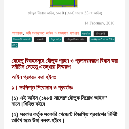
যৌতুক নিরোধ আইন, ১৯৮0 (১৯৮0 সালের 35 নং আইন)
14 February, 2016
অন্যান্য
জমি সংক্রান্ত আইন ও সমস্যার সমাধান
,
জমাখারিজ
ত্রিমোহনী
ত্রিমোহনী গুদারাঘাট
নামজারি
যেীতুক আইন
যৌতুক নিরোধ আইন
১৯৮0 (১৯৮0 সালের 35 নং
আইন)
যেহেতু বিবাহসমূহে যৌতুক গ্রহণ ও প্রদানরদকল্পে বিধান করা
সমীচীন সেহেতু এতদ্ধারা নিম্মরুপ
আইন প্রণয়ন করা হইলঃ
১। সংক্ষিপ্ত শিরোনাম ও প্রবর্তনঃ
(১) এই আইন (১৯৮0 সালের”যৌতুক নিরোধ আইন”
নামে।খিহিত হইবে
(২) সরকার কর্তৃক সরকারি গেজেটে বিজ্ঞপ্তি প্রকাশের নির্দিষ্ট
তারিখ হতে উহা বলবৎ হইবে।