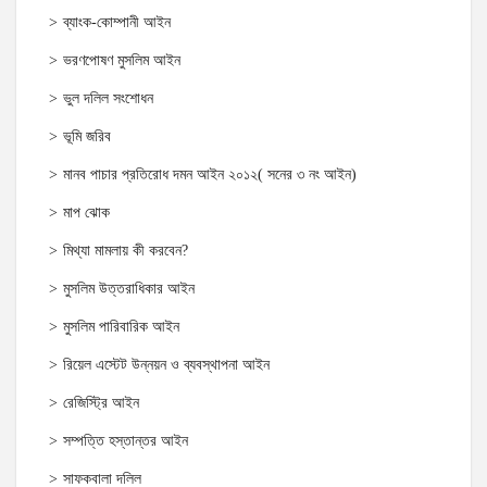
ব্যাংক-কোম্পানী আইন
ভরণপোষণ মুসলিম আইন
ভুল দলিল সংশোধন
ভূমি জরিব
মানব পাচার প্রতিরোধ দমন আইন ২০১২( সনের ৩ নং আইন)
মাপ ঝোক
মিথ্যা মামলায় কী করবেন?
মুসলিম উত্তরাধিকার আইন
মুসলিম পারিবারিক আইন
রিয়েল এস্টেট উন্নয়ন ও ব্যবস্থাপনা আইন
রেজিস্ট্রি আইন
সম্পত্তি হস্তান্তর আইন
সাফকবালা দলিল