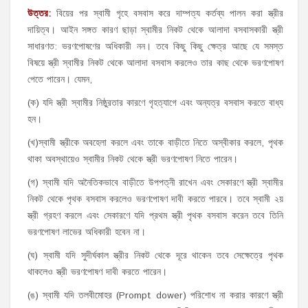
উত্তর
:
বিয়ের পর স্বামী গৃহে বসবাস করে দাম্পত্য কর্তব্য পালন করা স্ত্রীর
দায়িত্ব। আইন সঙ্গত কারণ ছাড়া স্বামীর নিকট থেকে আলাদা বসবাসকারী স্ত্রী
সাধারণত: ভরণপোষণের অধিকারী নন। তবে কিছু কিছু ক্ষেত্র আছে যে সমস্ত
বিষয়ে স্ত্রী স্বামীর নিকট থেকে আলাদা বসবাস করলেও তার কাছ থেকে ভরণপোষণ
পেতে পারেন। যেমন,
(ক) যদি স্ত্রী স্বামীর নিষ্ঠুরতার কারণে গৃহত্যাগে এবং অন্যত্র বসবাস করতে বাধ্য
হন।
(খ)স্বামী স্ত্রীকে অবহেলা করলে এবং তাকে বাড়ীতে নিতে অস্বীকার করলে, পৃথক
থাকা অবস্থায়েও স্বামীর নিকট থেকে স্ত্রী ভরণপোষণ নিতে পারেন।
(গ) স্বামী যদি অনৈতিকভাবে বাড়ীতে উপপত্নী রাখেন এবং সেকারণে স্ত্রী স্বামীর
নিকট থেকে পৃথক বসবাস করলেও ভরণপোষণ দাবী করতে পারবে। তবে স্বামী ২য়
স্ত্রী গ্রহণ করলে এবং সেকারণে যদি প্রথম স্ত্রী পৃথক বসবাস করেন তবে তিনি
ভরণপোষণ লাভের অধিকারী হবেন না।
(ঘ) স্বামী যদি সুদীর্ঘকাল স্ত্রীর নিকট থেকে দূরে থাকেন তবে সেক্ষেত্রে পৃথক
থাকলেও স্ত্রী ভরণপোষণ দাবী করতে পারেন।
(ঙ) স্বামী যদি তলবীমোহর (Prompt dower) পরিশোধ না করার কারণে স্ত্রী