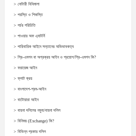
নোটারী বিধিমালা
পয়স্তি ও শিকস্তি
পর্চর পরিচিতি
পাওয়ার অফ এ্যাটর্নি
পারিবারিক আইনে সন্তানের অভিভাবকত্ব
প্রি-এমশন বা অগ্রক্রয় আইন ও প্রয়োগ/প্রি-এমশন কি?
ফরায়েজ আইন
ফ্লাট ক্রয়
বাংলাদেশ-শ্রম-আইন
বাটোয়ারা আইন
বায়না দলিলের নমুনা/বায়না দলিল
বিনিময় (Exchange) কি?
বিভিন্ন প্রকার দলিল