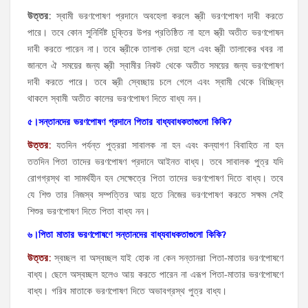
উত্তর
:
স্বামী ভরণপোষণ প্রদানে অবহেলা করলে স্ত্রী ভরণপোষণ দাবী করতে
পারে। তবে কোন সুনির্দিষ্ট চুক্তির উপর প্রতিষ্ঠিত না হলে স্ত্রী অতীত ভরণপোষন
দাবী করতে পারেন না। তবে স্ত্রীকে তালাক দেয়া হলে এবং স্ত্রী তালাকের খবর না
জানলে ঐ সময়ের জন্য স্ত্রী স্বামীর নিকট থেকে অতীত সময়ের জন্য ভরণপোষণ
দাবী করতে পারে। তবে স্ত্রী স্বেচ্ছায় চলে গেলে এবং স্বামী থেকে বিচ্ছিন্ন
থাকলে স্বামী অতীত কালের ভরণপোষণ দিতে বাধ্য নন।
৫।সন্তানদের
ভরণপোষণ
প্রদানে
পিতার
বাধ্যবাধকতাগুলো
কিকি
?
উত্তর
:
যতদিন পর্যন্ত পুত্ররা সাবালক না হন এবং কন্যাগণ বিবাহিত না হন
ততদিন পিতা তাদের ভরণপোষণ প্রদানে আইনত বাধ্য। তবে সাবালক পুত্র যদি
রোগগ্রস্থ বা সামর্থহীন হন সেক্ষেত্রে পিতা তাদের ভরণপোষণ দিতে বাধ্য। তবে
যে শিশু তার নিজস্ব সম্পত্তির আয় হতে নিজের ভরণপোষণ করতে সক্ষম সেই
শিশুর ভরণপোষণ দিতে পিতা বাধ্য নন।
৬।পিতা
মাতার
ভরণপোষণে
সন্তানদের
বাধ্যবাধকতাগুলো
কিকি
?
উত্তর
:
স্বচ্ছল বা অস্বচ্ছল যাই হোক না কেন সন্তানরা পিতা-মাতার ভরণপোষণে
বাধ্য। ছেলে অস্বচ্ছল হলেও আয় করতে পারেন না এরূপ পিতা-মাতার ভরণপোষণে
বাধ্য। গরিব মাতাকে ভরণপোষণ দিতে অভাবগ্রস্থ পুত্র বাধ্য।