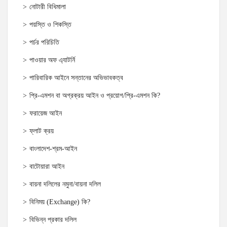
নোটারী বিধিমালা
পয়স্তি ও শিকস্তি
পর্চর পরিচিতি
পাওয়ার অফ এ্যাটর্নি
পারিবারিক আইনে সন্তানের অভিভাবকত্ব
প্রি-এমশন বা অগ্রক্রয় আইন ও প্রয়োগ/প্রি-এমশন কি?
ফরায়েজ আইন
ফ্লাট ক্রয়
বাংলাদেশ-শ্রম-আইন
বাটোয়ারা আইন
বায়না দলিলের নমুনা/বায়না দলিল
বিনিময় (Exchange) কি?
বিভিন্ন প্রকার দলিল