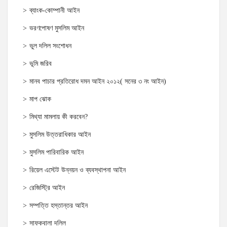
ব্যাংক-কোম্পানী আইন
ভরণপোষণ মুসলিম আইন
ভুল দলিল সংশোধন
ভূমি জরিব
মানব পাচার প্রতিরোধ দমন আইন ২০১২( সনের ৩ নং আইন)
মাপ ঝোক
মিথ্যা মামলায় কী করবেন?
মুসলিম উত্তরাধিকার আইন
মুসলিম পারিবারিক আইন
রিয়েল এস্টেট উন্নয়ন ও ব্যবস্থাপনা আইন
রেজিস্ট্রি আইন
সম্পত্তি হস্তান্তর আইন
সাফকবালা দলিল