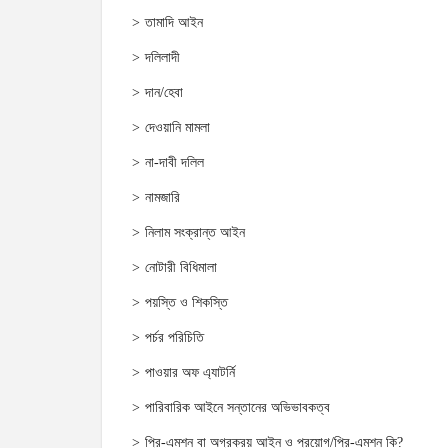
তামাদি আইন
দলিলাদী
দান/হেবা
দেওয়ানি মামলা
না-দাবী দলিল
নামজারি
নিলাম সংক্রান্ত আইন
নোটারী বিধিমালা
পয়স্তি ও শিকস্তি
পর্চর পরিচিতি
পাওয়ার অফ এ্যাটর্নি
পারিবারিক আইনে সন্তানের অভিভাবকত্ব
প্রি-এমশন বা অগ্রক্রয় আইন ও প্রয়োগ/প্রি-এমশন কি?