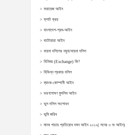
ফরায়েজ আইন
ফ্লাট ক্রয়
বাংলাদেশ-শ্রম-আইন
বাটোয়ারা আইন
বায়না দলিলের নমুনা/বায়না দলিল
বিনিময় (Exchange) কি?
বিভিন্ন প্রকার দলিল
ব্যাংক-কোম্পানী আইন
ভরণপোষণ মুসলিম আইন
ভুল দলিল সংশোধন
ভূমি জরিব
মানব পাচার প্রতিরোধ দমন আইন ২০১২( সনের ৩ নং আইন)