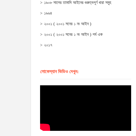
১৯০৮ সালের তামাদি আইনের গুরুত্বপূর্ণ ধারা সমুহ
১৯৬৪
২০০১ ( ২০০১ সনের ১ নং আইন )
২০০১ ( ২০০১ সনের ১ নং আইন ) পর্ব এক
২০১৭
লোকেস্যান ভিডিও দেখুন: