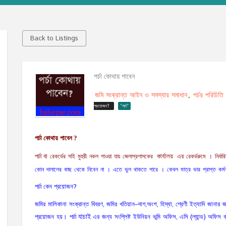
Back to Listings
পর্চা কোথায় পাবেন
জমি সংক্রান্ত আইন ও সমস্যার সমাধান
পর্চর পরিচিতি
,
প্রয়োজন?
“পর্চা”
পর্চা কোথায়
পাবেন ?
।
পর্চা বা
কার্যালয়
এর
রেকর্ডের
সহি
মুহুরী
নকল
পাওয়া
যায়
জেলাপ্রশাসকের
রেকর্ডরুমে
নির্ধার
।
।
কোন
দালালের
কাছ
থেকে
নিবেন
না
এতে
ভুল
থাকতে
পারে
কেবল
মাত্র
ভার
প্রাপ্ত
কর্ম
?
পর্চা কেন
প্রয়োজন
,
–
,
,
,
জমির
মালিকানা
সংক্রান্ত
বিবরণ
জমির
খতিয়ান
দাগ
অংশ
হিস্যা
শ্রেণী
ইত্যাদি
জানার
জ
।
,
(
)
প্রয়োজন
হয়
পর্চা
যাচাই
এর
জন্য
সংশ্লিষ্ট
ইউনিয়ন
ভূমি
অফিস
এসি
ল্যান্ড
অফিস
ব