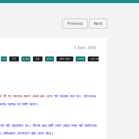
Previous
Next
5 June, 2016
CS
CT
R AS
SA
খতিয়ান
জমির আইন
নামজারি
পর্চা কেন
।
িত
ফী
সহ
আবেদন
করলে
রেকর্ড
রুম
থেকে
পর্চা
সরবরাহ
করা
হয়
পর্চা কখনও
।
কর্তার
স্বাক্ষর
সহ পর্চাই
আসল
।
ন্য
পর্চা
প্রয়োজন
হয়
বিশেষ
করে
জমি
কেনা
বেচার
সময়
পর্চা
যাচাইয়ের
।
া
রের্কডরুমে
যোগাযোগ
করা
যেতে
পারে