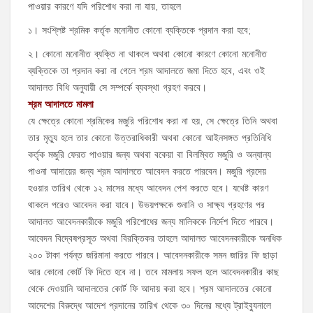
পাওয়ার কারণে যদি পরিশোধ করা না যায়, তাহলে
১। সংশ্লিষ্ট শ্রমিক কর্তৃক মনোনীত কোনো ব্যক্তিকে প্রদান করা হবে;
২। কোনো মনোনীত ব্যক্তি না থাকলে অথবা কোনো কারণে কোনো মনোনীত
ব্যক্তিকে তা প্রদান করা না গেলে শ্রম আদালতে জমা দিতে হবে, এবং ওই
আদালত বিধি অনুযায়ী সে সম্পর্কে ব্যবস্থা গ্রহণ করবে।
শ্রম আদালতে মামলা
যে ক্ষেত্রে কোনো শ্রমিকের মজুরি পরিশোধ করা না হয়, সে ক্ষেত্রে তিনি অথবা
তার মৃত্যু হলে তার কোনো উত্তরাধিকারী অথবা কোনো আইনসঙ্গত প্রতিনিধি
কর্তৃক মজুরি ফেরত পাওয়ার জন্য অথবা বকেয়া বা বিলম্বিত মজুরি ও অন্যান্য
পাওনা আদায়ের জন্য শ্রম আদালতে আবেদন করতে পারবেন। মজুরি প্রদেয়
হওয়ার তারিখ থেকে ১২ মাসের মধ্যে আবেদন পেশ করতে হবে। যথেষ্ট কারণ
থাকলে পরেও আবেদন করা যাবে। উভয়পক্ষকে শুনানি ও সাক্ষ্য গ্রহণের পর
আদালত আবেদনকারীকে মজুরি পরিশোধের জন্য মালিককে নির্দেশ দিতে পারবে।
আবেদন বিদ্বেষপ্রসূত অথবা বিরক্তিকর তাহলে আদালত আবেদনকারীকে অনধিক
২০০ টাকা পর্যন্ত জরিমানা করতে পারবে। আবেদনকারীকে সমন জারির ফি ছাড়া
আর কোনো কোর্ট ফি দিতে হবে না। তবে মামলায় সফল হলে আবেদনকারীর কাছ
থেকে দেওয়ানি আদালতের কোর্ট ফি আদায় করা হবে। শ্রম আদালতের কোনো
আদেশের বিরুদ্ধে আদেশ প্রদানের তারিখ থেকে ৩০ দিনের মধ্যে ট্রাইব্যুনালে