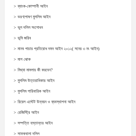
ব্যাংক-কোম্পানী আইন
ভরণপোষণ মুসলিম আইন
ভুল দলিল সংশোধন
ভূমি জরিব
মানব পাচার প্রতিরোধ দমন আইন ২০১২( সনের ৩ নং আইন)
মাপ ঝোক
মিথ্যা মামলায় কী করবেন?
মুসলিম উত্তরাধিকার আইন
মুসলিম পারিবারিক আইন
রিয়েল এস্টেট উন্নয়ন ও ব্যবস্থাপনা আইন
রেজিস্ট্রি আইন
সম্পত্তি হস্তান্তর আইন
সাফকবালা দলিল