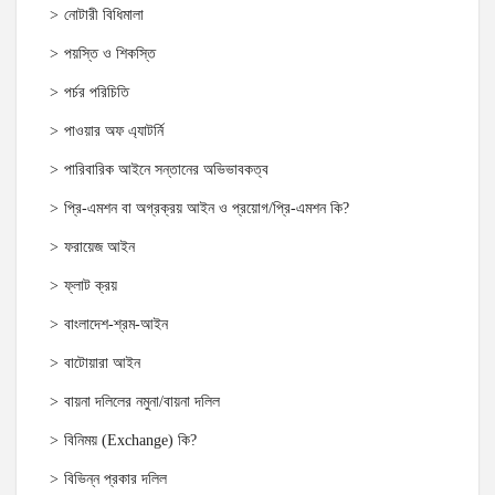
নোটারী বিধিমালা
পয়স্তি ও শিকস্তি
পর্চর পরিচিতি
পাওয়ার অফ এ্যাটর্নি
পারিবারিক আইনে সন্তানের অভিভাবকত্ব
প্রি-এমশন বা অগ্রক্রয় আইন ও প্রয়োগ/প্রি-এমশন কি?
ফরায়েজ আইন
ফ্লাট ক্রয়
বাংলাদেশ-শ্রম-আইন
বাটোয়ারা আইন
বায়না দলিলের নমুনা/বায়না দলিল
বিনিময় (Exchange) কি?
বিভিন্ন প্রকার দলিল