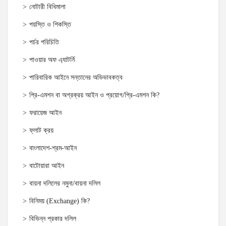
নোটারী বিধিমালা
পয়স্তি ও শিকস্তি
পর্চর পরিচিতি
পাওয়ার অফ এ্যাটর্নি
পারিবারিক আইনে সন্তানের অভিভাবকত্ব
প্রি-এমশন বা অগ্রক্রয় আইন ও প্রয়োগ/প্রি-এমশন কি?
ফরায়েজ আইন
ফ্লাট ক্রয়
বাংলাদেশ-শ্রম-আইন
বাটোয়ারা আইন
বায়না দলিলের নমুনা/বায়না দলিল
বিনিময় (Exchange) কি?
বিভিন্ন প্রকার দলিল