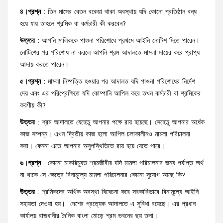
৪।প্রশ্ন
: তিন মাসের বেতন বকেয়া থাকা অবস্থায় যদি কোনো প্রতিষ্ঠান বন্ধ
হয়ে যায় তাহলে শ্রমিক বা কর্মচারী কী করবেন?
উত্তর
: আপনি মালিককে পাওনা পরিশোধে প্রথমে আইনি নোটিশ দিতে পারেন।
নোটিশের পর পরিশোধ না করলে আপনি শ্রম আদালতে মামলা দায়ের করে প্রাপ্য
আদায় করতে পারেন।
৫।প্রশ্ন
: মামলা নিষ্পত্তি হওয়ার পর আদালত যদি পাওনা পরিশোধের নির্দেশ
দেয় এবং এর পরিপ্রেক্ষিতে যদি কোম্পানি আপিল করে তখন কর্মচারী বা শ্রমিকের
করণীয় কী?
উত্তর
: শ্রম আদালতে যেহেতু আপনার পক্ষে রায় হয়েছে। সেহেতু আপনার অর্ধেক
কাজ সম্পন্ন। এখন দ্বিতীয় কাজ হলো আপিল চলাকালীনও মামলা পরিচালনা
করা। কেননা এতে আপনার অনুপস্থিতিতে রায় হয়ে যেতে পারে।
৬।প্রশ্ন
: কোনো চাকরিচ্যুত শ্রমজীবীর যদি মামলা পরিচালনার জন্য পর্যাপ্ত অর্থ
না থাকে সে ক্ষেত্রে বিনামূল্যে মামলা পরিচালনার কোনো সুযোগ আছে কি?
উত্তর
: শ্রমিকদের অর্থিক অবস্থা বিবেচনা করে সরকারিভাবে বিনামূল্যে আইনি
সহায়তা দেওয়া হয়। দেশের প্রত্যেক আদালতে এ সুবিধা রয়েছে। এর প্রধান
কার্যালয় রাজধানীর দৈনিক বাংলা মোড়ে শ্রম ভবনের ছয় তলা।