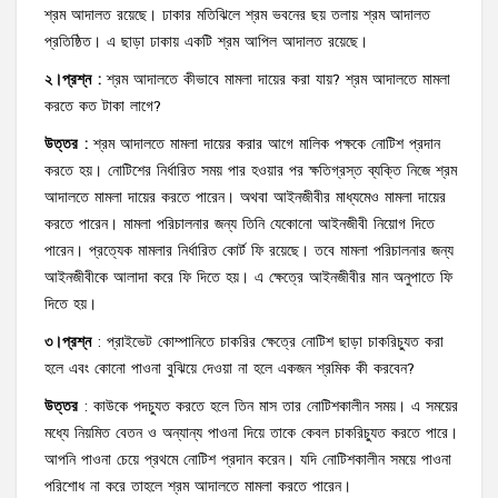
শ্রম আদালত রয়েছে। ঢাকার মতিঝিলে শ্রম ভবনের ছয় তলায় শ্রম আদালত
প্রতিষ্ঠিত। এ ছাড়া ঢাকায় একটি শ্রম আপিল আদালত রয়েছে।
২।প্রশ্ন
:
শ্রম আদালতে কীভাবে মামলা দায়ের করা যায়? শ্রম আদালতে মামলা
করতে কত টাকা লাগে?
উত্তর
:
শ্রম আদালতে মামলা দায়ের করার আগে মালিক পক্ষকে নোটিশ প্রদান
করতে হয়। নোটিশের নির্ধারিত সময় পার হওয়ার পর ক্ষতিগ্রস্ত ব্যক্তি নিজে শ্রম
আদালতে মামলা দায়ের করতে পারেন। অথবা আইনজীবীর মাধ্যমেও মামলা দায়ের
করতে পারেন। মামলা পরিচালনার জন্য তিনি যেকোনো আইনজীবী নিয়োগ দিতে
পারেন। প্রত্যেক মামলার নির্ধারিত কোর্ট ফি রয়েছে। তবে মামলা পরিচালনার জন্য
আইনজীবীকে আলাদা করে ফি দিতে হয়। এ ক্ষেত্রে আইনজীবীর মান অনুপাতে ফি
দিতে হয়।
৩।প্রশ্ন
: প্রাইভেট কোম্পানিতে চাকরির ক্ষেত্রে নোটিশ ছাড়া চাকরিচ্যুত করা
হলে এবং কোনো পাওনা বুঝিয়ে দেওয়া না হলে একজন শ্রমিক কী করবেন?
উত্তর
: কাউকে পদচ্যুত করতে হলে তিন মাস তার নোটিশকালীন সময়। এ সময়ের
মধ্যে নিয়মিত বেতন ও অন্যান্য পাওনা দিয়ে তাকে কেবল চাকরিচ্যুত করতে পারে।
আপনি পাওনা চেয়ে প্রথমে নোটিশ প্রদান করেন। যদি নোটিশকালীন সময়ে পাওনা
পরিশোধ না করে তাহলে শ্রম আদালতে মামলা করতে পারেন।