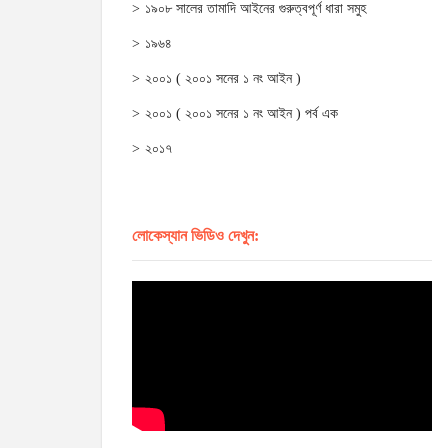
১৯০৮ সালের তামাদি আইনের গুরুত্বপূর্ণ ধারা সমুহ
১৯৬৪
২০০১ ( ২০০১ সনের ১ নং আইন )
২০০১ ( ২০০১ সনের ১ নং আইন ) পর্ব এক
২০১৭
লোকেস্যান ভিডিও দেখুন: