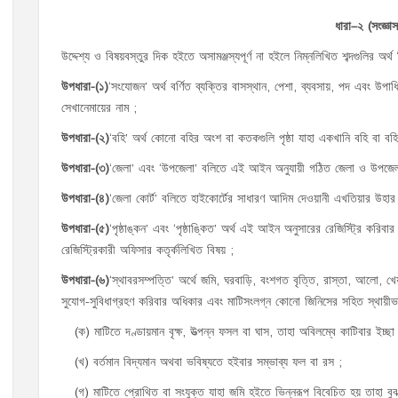
ধারা
–
২
(
সংজ্ঞাস
উদ্দেশ্য ও বিষয়বস্তুর দিক হইতে অসামঞ্জস্যপূর্ণ না হইলে নিম্নলিখিত শব্দগুলির অর্থ
উপধারা
-(
১
)
‘সংযোজন’ অর্থ বর্ণিত ব্যক্তির বাসস্থান, পেশা, ব্যবসায়, পদ এবং উপ
সেখানেমায়ের নাম ;
উপধারা
-(
২
)
‘বহি’ অর্থ কোনো বহির অংশ বা কতকগুলি পৃষ্ঠা যাহা একখানি বহি বা বহ
উপধারা
-(
৩
)
‘জেলা’ এবং ‘উপজেলা’ বলিতে এই আইন অনুযায়ী গঠিত জেলা ও উপজেলা
উপধারা
-(
৪
)
‘জেলা কোর্ট’ বলিতে হাইকোর্টের সাধারণ আদিম দেওয়ানী এখতিয়ার উহার 
উপধারা
-(
৫
)
‘পৃষ্ঠাঙ্কন’ এবং ‘পৃষ্ঠাঙ্কিত’ অর্থ এই আইন অনুসারের রেজিস্ট্রি 
রেজিস্ট্রিকারী অফিসার কতৃর্কলিখিত বিষয় ;
উপধারা
-(
৬
)
‘স্থাবরসম্পত্তি’ অর্থে জমি, ঘরবাড়ি, বংশগত বৃত্তি, রাস্তা, আলো, খে
সুযোগ-সুবিধাগ্রহণ করিবার অধিকার এবং মাটিসংলগ্ন কোনো জিনিসের সহিত স্থায়ীভ
(ক) মাটিতে দণ্ডায়মান বৃক্ষ, উত্পন্ন ফসল বা ঘাস, তাহা অবিলম্বে কাটিবার ইচ্ছা
(খ) বর্তমান বিদ্যমান অথবা ভবিষ্যতে হইবার সম্ভাব্য ফল বা রস ;
(গ) মাটিতে প্রোথিত বা সংযুক্ত যাহা জমি হইতে ভিন্নরূপ বিবেচিত হয় তাহা বুঝ