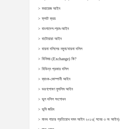
ফরায়েজ আইন
ফ্লাট ক্রয়
বাংলাদেশ-শ্রম-আইন
বাটোয়ারা আইন
বায়না দলিলের নমুনা/বায়না দলিল
বিনিময় (Exchange) কি?
বিভিন্ন প্রকার দলিল
ব্যাংক-কোম্পানী আইন
ভরণপোষণ মুসলিম আইন
ভুল দলিল সংশোধন
ভূমি জরিব
মানব পাচার প্রতিরোধ দমন আইন ২০১২( সনের ৩ নং আইন)