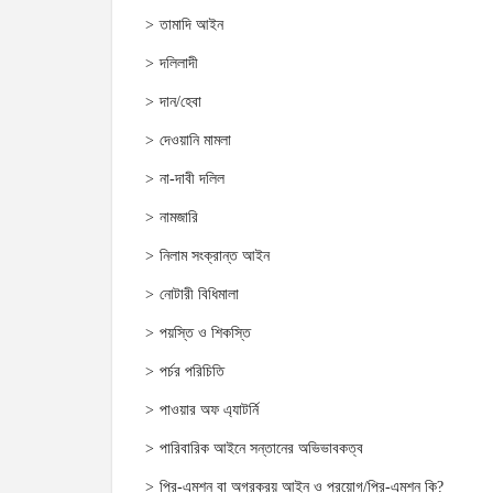
তামাদি আইন
দলিলাদী
দান/হেবা
দেওয়ানি মামলা
না-দাবী দলিল
নামজারি
নিলাম সংক্রান্ত আইন
নোটারী বিধিমালা
পয়স্তি ও শিকস্তি
পর্চর পরিচিতি
পাওয়ার অফ এ্যাটর্নি
পারিবারিক আইনে সন্তানের অভিভাবকত্ব
প্রি-এমশন বা অগ্রক্রয় আইন ও প্রয়োগ/প্রি-এমশন কি?