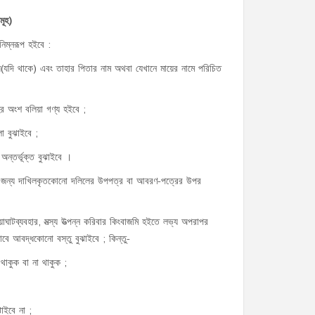
মূহ
)
 নিম্নরূপ হইবে :
াধি(যদি থাকে) এবং তাহার পিতার নাম অথবা যেখানে মায়ের নামে পরিচিত
ির অংশ বলিয়া গণ্য হইবে ;
 বুঝাইবে ;
অন্তর্ভূক্ত বুঝাইবে ।
করিবার জন্য দাখিলকৃতকোনো দলিলের উপপত্র বা আবরণ-পত্রের উপর
য়াঘাটব্যবহার, মত্স্য উত্পন্ন করিবার কিংবাজমি হইতে লভ্য অপরাপর
াবে আবদ্ধকোনো বস্তু বুঝাইবে ; কিন্তু-
 থাকুক বা না থাকুক ;
াইবে না ;