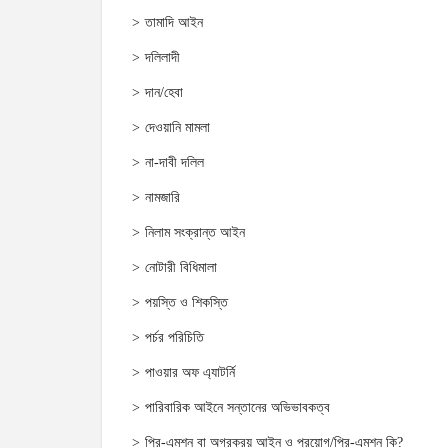
তামাদি আইন
দলিলাদী
দান/হেবা
দেওয়ানি মামলা
না-দাবী দলিল
নামজারি
নিলাম সংক্রান্ত আইন
নোটারী বিধিমালা
পয়স্তি ও শিকস্তি
পর্চর পরিচিতি
পাওয়ার অফ এ্যাটর্নি
পারিবারিক আইনে সন্তানের অভিভাবকত্ব
প্রি-এমশন বা অগ্রক্রয় আইন ও প্রয়োগ/প্রি-এমশন কি?