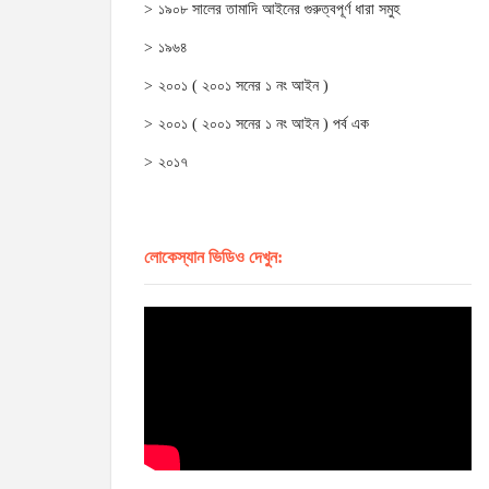
১৯০৮ সালের তামাদি আইনের গুরুত্বপূর্ণ ধারা সমুহ
১৯৬৪
২০০১ ( ২০০১ সনের ১ নং আইন )
২০০১ ( ২০০১ সনের ১ নং আইন ) পর্ব এক
২০১৭
লোকেস্যান ভিডিও দেখুন: