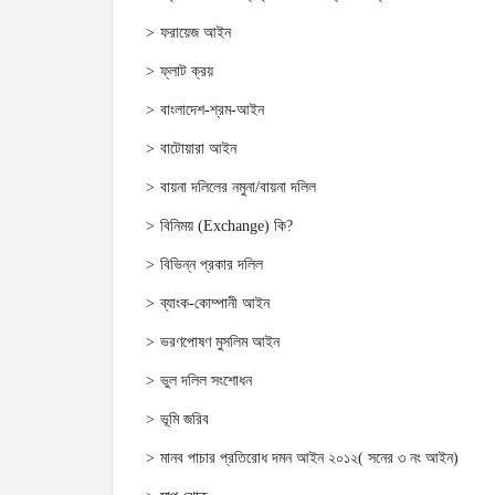
ফরায়েজ আইন
ফ্লাট ক্রয়
বাংলাদেশ-শ্রম-আইন
বাটোয়ারা আইন
বায়না দলিলের নমুনা/বায়না দলিল
বিনিময় (Exchange) কি?
বিভিন্ন প্রকার দলিল
ব্যাংক-কোম্পানী আইন
ভরণপোষণ মুসলিম আইন
ভুল দলিল সংশোধন
ভূমি জরিব
মানব পাচার প্রতিরোধ দমন আইন ২০১২( সনের ৩ নং আইন)