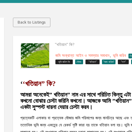
Back to Listings
”খতিয়ান” কি?
জমি সংক্রান্ত আইন ও সমস্যার সমাধান
ভূমি জরিব
,
ত্
ভূমি জরিপ কি
মৌজা:
“খতিয়ান”
“জমা খারিজ”
“দাগ”
‘
‘
খতিয়ান
”
কি
?
আমরা অনেকেই” খতিয়ান” নাম এর সাথে পরিচিত কিন্তু এটা 
কখনো বোঝার চেস্টা করিনি কখনো। আজকে আমি ”খতিয়ান”
একটা সুস্পস্ট ধারনা দেয়ার চেস্টা করব।
প্রত্যেকটি এলাকায় বা প্রত্যেক মৌজায় জমি পরিমাপের জন্য মানচিত্র আছে এবং
ততোধিক ভূমি জন্য একত্র্রে যে রেকর্ড সৃষ্টি কারা হয় তাকে খতিয়ান বলা হয়। ভুমি জ