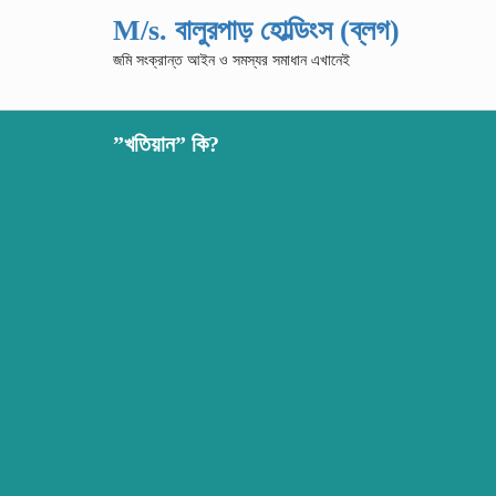
M/s. বালুরপাড় হোল্ডিংস (ব্লগ)
জমি সংক্রান্ত আইন ও সমস্যর সমাধান এখানেই
”খতিয়ান” কি?