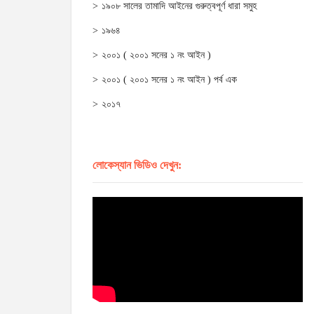
১৯০৮ সালের তামাদি আইনের গুরুত্বপূর্ণ ধারা সমুহ
১৯৬৪
২০০১ ( ২০০১ সনের ১ নং আইন )
২০০১ ( ২০০১ সনের ১ নং আইন ) পর্ব এক
২০১৭
লোকেস্যান ভিডিও দেখুন: