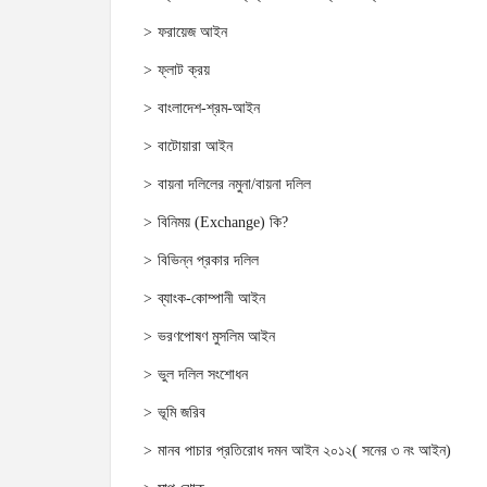
ফরায়েজ আইন
ফ্লাট ক্রয়
বাংলাদেশ-শ্রম-আইন
বাটোয়ারা আইন
বায়না দলিলের নমুনা/বায়না দলিল
বিনিময় (Exchange) কি?
বিভিন্ন প্রকার দলিল
ব্যাংক-কোম্পানী আইন
ভরণপোষণ মুসলিম আইন
ভুল দলিল সংশোধন
ভূমি জরিব
মানব পাচার প্রতিরোধ দমন আইন ২০১২( সনের ৩ নং আইন)