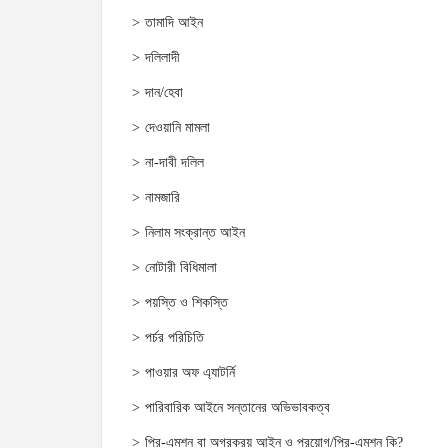
তামাদি আইন
দলিলাদী
দান/হেবা
দেওয়ানি মামলা
না-দাবী দলিল
নামজারি
নিলাম সংক্রান্ত আইন
নোটারী বিধিমালা
পয়স্তি ও শিকস্তি
পর্চর পরিচিতি
পাওয়ার অফ এ্যাটর্নি
পারিবারিক আইনে সন্তানের অভিভাবকত্ব
প্রি-এমশন বা অগ্রক্রয় আইন ও প্রয়োগ/প্রি-এমশন কি?