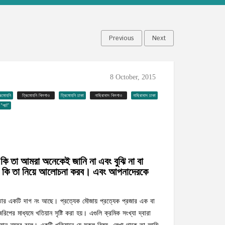
Previous
Next
8 October, 2015
রিমোহনি
ত্রিমোহনি খিলগাও
ত্রিমোহনি ঢাকা
নাছিরাবাদ খিলগাও
নাছিরাবাদ ঢাকা
“পর্চা”
কি তা আমরা অনেকেই জানি না এবং বুঝি না বা
 কি তা নিয়ে আলোচনা করব। এবং আপনাদেরকে
 তার একটি দাগ নং আছে। প্রত্যেক মৌজায় প্রত্যেক প্রজার এক বা
রিপের মাধ্যমে খতিয়ান সৃষ্টি করা হয়। এগুলি ক্রমিক সংখ্যা দ্বারা