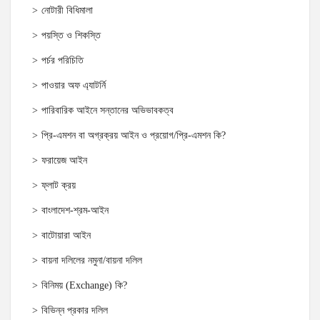
নোটারী বিধিমালা
পয়স্তি ও শিকস্তি
পর্চর পরিচিতি
পাওয়ার অফ এ্যাটর্নি
পারিবারিক আইনে সন্তানের অভিভাবকত্ব
প্রি-এমশন বা অগ্রক্রয় আইন ও প্রয়োগ/প্রি-এমশন কি?
ফরায়েজ আইন
ফ্লাট ক্রয়
বাংলাদেশ-শ্রম-আইন
বাটোয়ারা আইন
বায়না দলিলের নমুনা/বায়না দলিল
বিনিময় (Exchange) কি?
বিভিন্ন প্রকার দলিল