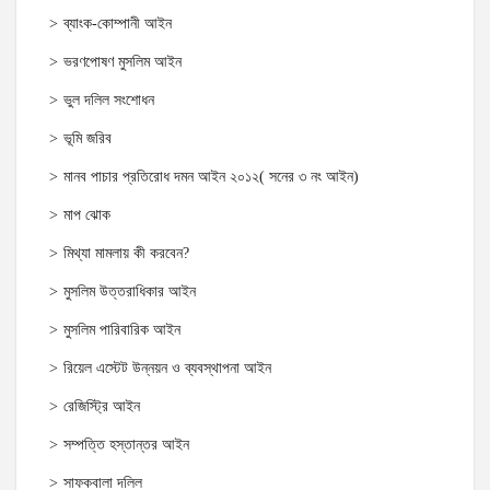
ব্যাংক-কোম্পানী আইন
ভরণপোষণ মুসলিম আইন
ভুল দলিল সংশোধন
ভূমি জরিব
মানব পাচার প্রতিরোধ দমন আইন ২০১২( সনের ৩ নং আইন)
মাপ ঝোক
মিথ্যা মামলায় কী করবেন?
মুসলিম উত্তরাধিকার আইন
মুসলিম পারিবারিক আইন
রিয়েল এস্টেট উন্নয়ন ও ব্যবস্থাপনা আইন
রেজিস্ট্রি আইন
সম্পত্তি হস্তান্তর আইন
সাফকবালা দলিল