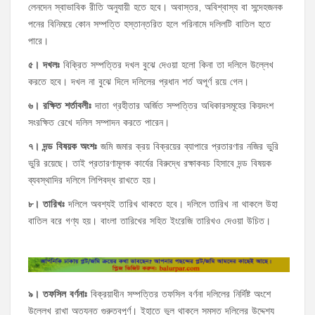
লেনদেন স্বাভাবিক রীতি অনুযায়ী হতে হবে। অবাস্তর, অবিশ্বাস্য বা সন্দেহজনক
পনের বিনিময়ে কোন সম্পত্তি হস্তান্তরিত হলে পরিনামে দলিলটি বাতিল হতে
পারে।
৫।
দখলঃ
বিক্রিত সম্পত্তির দখল বুঝে দেওয়া হলো কিনা তা দলিলে উল্লেখ
করতে হবে। দখল না বুঝে দিলে দলিলের প্রধান শর্ত অপূর্ণ রয়ে গেল।
৬।
রক্ষিত
শর্তাবলীঃ
দাতা গ্রহীতার অর্জিত সম্পত্তির অধিকারসমূহের কিয়দংশ
সংরক্ষিত রেখে দলিল সম্পাদন করতে পারেন।
৭।
দন্ড
বিষয়ক
অংশঃ
জমি জমার ক্রয় বিক্রয়ের ব্যাপারে প্রতারণার নজির ভুরি
ভুরি রয়েছে। তাই প্রতারণামূলক কার্যের বিরুদ্ধে রক্ষাকবচ হিসাবে দন্ড বিষয়ক
ব্যবস্থাদির দলিলে লিপিবদ্ধ রাখতে হয়।
৮।
তারিখঃ
দলিলে অবশ্যই তারিখ থাকতে হবে। দলিলে তারিখ না থাকলে উহা
বাতিল বরে গণ্য হয়। বাংলা তারিখের সহিত ইংরেজি তারিখও দেওয়া উচিত।
৯।
তফসিল
বর্ণনাঃ
বিক্রয়াধীন সম্পত্তির তফসিল বর্ণনা দলিলের নির্দিষ্ট অংশে
উল্লেখ রাখা অত্যন্ত গুরুত্বপূর্ণ। ইহাতে ভুল থাকলে সমস্ত দলিলের উদ্দেশ্য