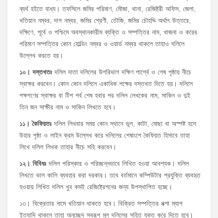
ব্যর্থ হইতে বাধ্য। তফসিলে জমির পরিমাণ, মৌজা, থানা, রেজিষ্ট্রী অফিস, জেলা,
খতিয়ান নম্বর, দাগ নম্বর, জমির শ্রেণী, তৌজি, জমির চৌহদ্দি অর্থাৎ উত্তরে,
দক্ষিণে, পূর্বে ও পশ্চিমে অবস্থানকারীম ব্যক্তি ও সম্পত্তির নাম, খাজনা ও করের
পরিমাণ সম্পত্তির কোন হোল্ডিং নম্বর ও ওয়ার্ড নম্বর থাকলে তাহাও দলিলে
উল্লেখ করতে হয়।
১০।
দস্তখতঃ
দলিল দাতা দলিলের উপরিভাগ দক্ষিণ পার্শ্বে ও শেষ পৃষ্ঠায় নীচে
স্বাক্ষর করবেন। কোন কোন দলিলে একাধিক পক্ষের দস্তখত দিতে হয়। দলিলে
পক্ষগণের স্বাক্ষর বা টিপ পর্ব শেষ হবার পর দলিল লেখকের নাম, সাকিন ও দুই
তিন জন সাক্ষীর নাম ও সাকিন লিখতে হবে।
১১।
কৈফিয়তঃ
দলিল লিখবার সময় কোন স্থানে ভূল, কাটা, মোছা বা অস্পষ্ট হলে
উহার পৃষ্ঠা ও লাইন ক্রম উল্লেখ করে দলিলের শেষাংশে কৈফিয়ত হিসাবে তাহা
লিখে দলিল লিখক তাহার নীচে সহি করবেন।
১২।
বিবিধঃ
দলিল পরিস্কার ও পরিচ্ছন্নভাবে লিখিত হওয়া আবশ্যক। দলিল
লিখতে ভাল কালি ব্যবহার করা দরকার। তবে বর্তমানে কম্পিউটার প্রযুক্তি ব্যবহৃত
হওয়ায় লিখিত দলিল খুব কমই রেজিষ্ট্রেশনের জন্য উপস্থাপিত হচ্ছে।
১৩। বিক্রেতার নামে খতিয়ান থাকতে হবে। বিক্রিত সম্পত্তির নক্শা ম্যাপ
ইত্যাদি থাকলে তাহা অনুচ্ছেদ স্বরূপ মূল দলিলের সহিত যুক্ত করে দিতে হবে।