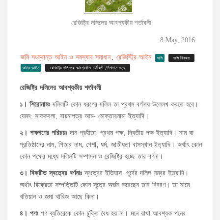
রেজিষ্ট্রি দলিলের আবশ্যকীয় শর্তাবলী
8 May, 2016
জমি সংক্রান্ত আইন ও সমস্যার সমাধান
রেজিস্ট্রি আইন
,
জমি
জমি বিক্রয়
জমির আইন
রেজিষ্ট্রি দলিলের আবশ্যকীয় শর্তাবলী /উপাদান সমূহ
রেজিষ্ট্রি
দলিলের
আবশ্যকীয়
শর্তাবলী
১।
শিরোনামঃ
দলিলটি কোন ধরণের দলিল তা প্রথম বর্ণনায় উলেলখ করতে হবে।
যেমন: সাফকবলা, বায়নাপত্র আম- মোক্তারনামা ইত্যাদি।
২।
পক্ষগণের
পরিচয়ঃ
দান গ্রহীতা, প্রথম পক্ষ, দ্বিতীয় পক্ষ ইত্যাদি। নাম বা
প্রতিষ্ঠানের নাম, পিতার নাম, পেশা, ধর্ম, জাতীয়তা বাসস্থান ইত্যাদি। অর্থাৎ কোন
কোন পক্ষের মধ্যে দলিলটি সম্পাদন ও রেজিষ্ট্রি হচ্ছে তার বর্ণনা।
৩।
বিক্রীত
স্বত্বের
বর্ণনাঃ
স্বত্বের ইতিহাস, পূর্বের দলিল নম্বর ইত্যাদি।
অর্থাৎ বিক্রেতা সম্পত্তিটি কোন সূত্রে অর্জন করেছেন তার বিবরণ। তা নামে
খতিয়ান ও জমা খারিজ আছে কিনা।
৪।
পণঃ
পণ ব্যতিরেকে কোন চুক্তি বৈধ হয় না। মনে রাখা আবশ্যক পনের