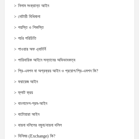
নিলাম সংক্রান্ত আইন
নোটারী বিধিমালা
পয়স্তি ও শিকস্তি
পর্চর পরিচিতি
পাওয়ার অফ এ্যাটর্নি
পারিবারিক আইনে সন্তানের অভিভাবকত্ব
প্রি-এমশন বা অগ্রক্রয় আইন ও প্রয়োগ/প্রি-এমশন কি?
ফরায়েজ আইন
ফ্লাট ক্রয়
বাংলাদেশ-শ্রম-আইন
বাটোয়ারা আইন
বায়না দলিলের নমুনা/বায়না দলিল
বিনিময় (Exchange) কি?