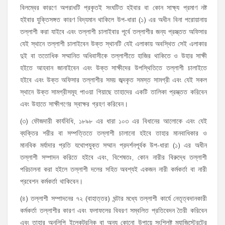
বিলম্বের কারণে অপরাধটি প্রকৃতই সংঘটিত হইবার বা কোন সাক্ষ্য প্রমাণ নষ্ট
হইবার যুক্তিসঙ্গত কারণ বিদ্যমান থাকিলে উপ-ধারা (১) এর অধীন বিনা পরোয়ানায়
তল্লাশী করা যাইবে এবং তল্লাশী চালাইবার পূর্বে তল্লাশীর জন্য প্রস্ত্তত অফিসার
যেই স্থানে তল্লাশী চালাইবেন উক্ত স্থানটি যেই এলাকায় অবস্থিত সেই এলাকার
দুই বা ততোধিক সম্মানিত অধিবাসীকে তল্লাশীতে হাজির থাকিতে ও উহার সাক্ষী
হইতে আহবান জানাইবেন এবং উক্ত সাক্ষীদের উপস্থিতিতে তল্লাশী চালাইতে
হইবে এবং উক্ত অফিসার তল্লাশীর সময় জব্দকৃত সমস্ত সামগ্রী এবং যেই সকল
স্থানে উক্ত সামগ্রীসমূহ পাওয়া গিয়াছে তাহাদের একটি তালিকা প্রস্ত্তত করিবেন
এবং উহাতে সাক্ষীগণের স্বাক্ষর গ্রহণ করিবেন।
(৩) ফৌজদারী কার্যবিধি, ১৮৯৮ এর ধারা ১০৩ এর বিধানের আলোকে এবং যেই
ব্যক্তির শরীর বা সম্পত্তিতে তল্লাশী চালানো হইবে তাহার মানবাধিকার ও
মানবিক মর্যাদার প্রতি যথোপযুক্ত সম্মান প্রদর্শনপূর্বক উপ-ধারা (১) এর অধীন
তল্লাশী সম্পাদন করিতে হইবে এবং, বিশেষতঃ, কোন নারীর বিরুদ্ধে তল্লাশী
পরিচালনা করা হইলে তল্লাশী দলের সহিত অবশ্যই একজন নারী কর্মকর্তা বা নারী
প্রবেশন কর্মকর্তা থাকিবেন।
(৪) তল্লাশী সম্পাদনের ৭২ (বাহাত্তর) ঘন্টার মধ্যে তল্লাশী কার্যে নেতৃত্বদানকারী
কর্মকর্তা তল্লাশীর কারণ এবং ফলাফলের বিবরণ সম্বলিত প্রতিবেদন তৈরী করিবেন
এবং তাহার অনুলিপি ইলেকট্রনিক বা অন্য কোনো উপায়ে সংশ্লিষ্ট ম্যাজিস্ট্রেটের