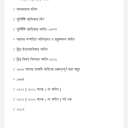
সাফকবালা দলিল
সুনির্দিষ্ট প্রতিকার কি?
সুনির্দীষ্ট প্রতিকার আইন -১৮৭৭
স্থাবর সম্পত্তি অধিগ্রহণ ও হুকুমদখল আইন
হিন্দু উত্তরাধিকার আইন
হিন্দু বিবাহ নিবন্ধন আইন ২০১২
১৯০৮ সালের তামাদি আইনের গুরুত্বপূর্ণ ধারা সমুহ
১৯৬৪
২০০১ ( ২০০১ সনের ১ নং আইন )
২০০১ ( ২০০১ সনের ১ নং আইন ) পর্ব এক
২০১৭