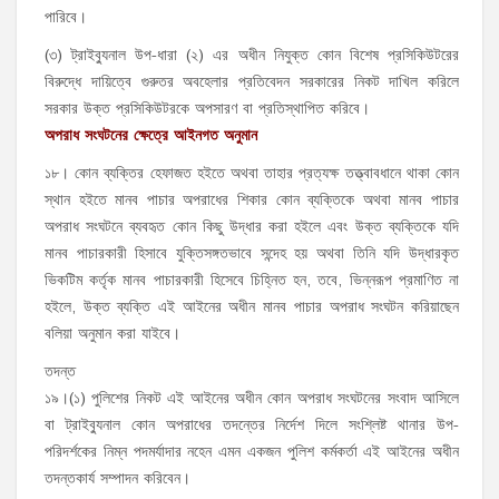
পারিবে।
(৩) ট্রাইব্যুনাল উপ-ধারা (২) এর অধীন নিযুক্ত কোন বিশেষ প্রসিকিউটরের
বিরুদ্ধে দায়িত্বে গুরুতর অবহেলার প্রতিবেদন সরকারের নিকট দাখিল করিলে
সরকার উক্ত প্রসিকিউটরকে অপসারণ বা প্রতিস্থাপিত করিবে।
অপরাধ সংঘটনের ক্ষেত্রে আইনগত অনুমান
১৮। কোন ব্যক্তির হেফাজত হইতে অথবা তাহার প্রত্যক্ষ তত্ত্বাবধানে থাকা কোন
স্থান হইতে মানব পাচার অপরাধের শিকার কোন ব্যক্তিকে অথবা মানব পাচার
অপরাধ সংঘটনে ব্যবহৃত কোন কিছু উদ্ধার করা হইলে এবং উক্ত ব্যক্তিকে যদি
মানব পাচারকারী হিসাবে যুক্তিসঙ্গতভাবে সন্দেহ হয় অথবা তিনি যদি উদ্ধারকৃত
ভিকটিম কর্তৃক মানব পাচারকারী হিসেবে চিহ্নিত হন, তবে, ভিন্নরূপ প্রমাণিত না
হইলে, উক্ত ব্যক্তি এই আইনের অধীন মানব পাচার অপরাধ সংঘটন করিয়াছেন
বলিয়া অনুমান করা যাইবে।
তদন্ত
১৯।(১) পুলিশের নিকট এই আইনের অধীন কোন অপরাধ সংঘটনের সংবাদ আসিলে
বা ট্রাইব্যুনাল কোন অপরাধের তদন্তের নির্দেশ দিলে সংশ্লিষ্ট থানার উপ-
পরিদর্শকের নিম্ন পদমর্যাদার নহেন এমন একজন পুলিশ কর্মকর্তা এই আইনের অধীন
তদন্তকার্য সম্পাদন করিবেন।