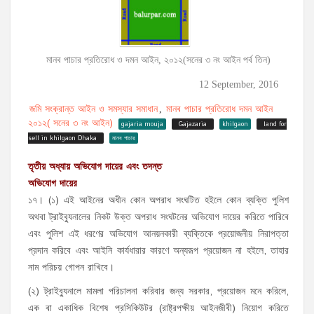
মানব পাচার প্রতিরোধ ও দমন আইন, ২০১২(সনের ৩ নং আইন পর্ব তিন)
12 September, 2016
জমি সংক্রান্ত আইন ও সমস্যার সমাধান
মানব পাচার প্রতিরোধ দমন আইন
,
২০১২( সনের ৩ নং আইন)
gajaria mouja
Gajazaria
khilgaon
land for
sell in khilgaon Dhaka
মানব পাচার
তৃতীয় অধ্যায় অভিযোগ দায়ের এবং তদন্ত
অভিযোগ দায়ের
১৭। (১) এই আইনের অধীন কোন অপরাধ সংঘটিত হইলে কোন ব্যক্তি পুলিশ
অথবা ট্রাইব্যুনালের নিকট উক্ত অপরাধ সংঘটনের অভিযোগ দায়ের করিতে পারিবে
এবং পুলিশ এই ধরণের অভিযোগ আনয়নকারী ব্যক্তিকে প্রয়োজনীয় নিরাপত্তা
প্রদান করিবে এবং আইনি কার্যধারার কারণে অন্যরূপ প্রয়োজন না হইলে, তাহার
নাম পরিচয় গোপন রাখিবে।
(২) ট্রাইব্যুনালে মামলা পরিচালনা করিবার জন্য সরকার, প্রয়োজন মনে করিলে,
এক বা একাধিক বিশেষ প্রসিকিউটর (রাষ্ট্রপক্ষীয় আইনজীবী) নিয়োগ করিতে