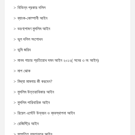
বিভিন্ন প্রকার দলিল
ব্যাংক-কোম্পানী আইন
ভরণপোষণ মুসলিম আইন
ভুল দলিল সংশোধন
ভূমি জরিব
মানব পাচার প্রতিরোধ দমন আইন ২০১২( সনের ৩ নং আইন)
মাপ ঝোক
মিথ্যা মামলায় কী করবেন?
মুসলিম উত্তরাধিকার আইন
মুসলিম পারিবারিক আইন
রিয়েল এস্টেট উন্নয়ন ও ব্যবস্থাপনা আইন
রেজিস্ট্রি আইন
সম্পত্তি হস্তান্তর আইন