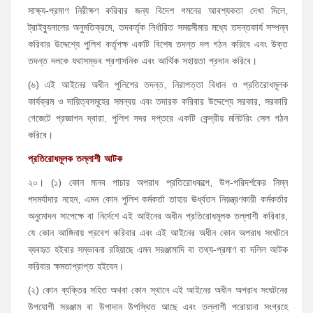
সাক্ষ্য-প্রমাণ নিরীক্ষণ করিবার জন্য বিদেশ গমনের আবশ্যকতা দেখা দিলে,
ট্রাইব্যুনালের অনুমতিক্রমে, তদকর্তৃক নির্ধারিত সময়সীমার মধ্যে তদন্তকার্য সম্পন্ন
করিবার উদ্দেশ্যে পুলিশ কর্তৃপক্ষ একটি বিশেষ তদন্ত দল গঠন করিবে এবং উক্ত
তদন্ত দলকে যথাসম্ভব প্রশাসনিক এবং আর্থিক সহায়তা প্রদান করিবে।
(৬) এই আইনের অধীন পুলিশের তদন্ত, নিরাপত্তা বিধান ও প্রতিরোধমূলক
কার্যক্রম ও দায়িত্বসমূহের সমন্বয় এবং তদারক করিবার উদ্দেশ্যে সরকার, সরকারি
গেজেটে প্রজ্ঞাপন দ্বারা, পুলিশ সদর দপ্তরে একটি কেন্দ্রীয় মনিটরিং সেল গঠন
করিবে।
প্রতিরোধমূলক তল্লাশী আটক
২০। (১) কোন মানব পাচার অপরাধ প্রতিরোধকল্পে, উপ-পরিদর্শকের নিম্ন
পদমর্যাদার নহেন, এমন কোন পুলিশ কর্মকর্তা তাহার ঊর্ধ্বতন নিয়ন্ত্রণকারী কর্মকর্তার
অনুমোদন সাপেক্ষে বা নির্দেশে এই আইনের অধীন প্রতিরোধমূলক তল্লাশী করিবার,
যে কোন আঙ্গিনায় প্রবেশ করিবার এবং এই আইনের অধীন কোন অপরাধ সংঘটনে
ব্যবহৃত হইবার সম্ভাবনা রহিয়াছে এমন সরঞ্জামাদি বা তথ্য-প্রমাণ বা দলিল আটক
করিবার ক্ষমতাপ্রাপ্ত হইবেন।
(২) কোন ব্যক্তির সহিত অথবা কোন স্থানে এই আইনের অধীন অপরাধ সংঘটনের
উপযোগী সরঞ্জাম বা উপাদান উপস্থিত আছে এবং তল্লাশী পরোয়ানা সংগ্রহে