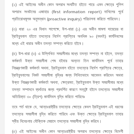
(২) এই আইনের অধীন কোন অপরাধ সংঘটিত হইতে পারে এমন ক্ষেত্রে পুলিশ
অপরাধ সংঘটনের এজাহার (first information report) দাখিলের পূর্বে
প্রতিরোধমূলক অনুসন্ধান (proactive inquiry) পরিচালনা করিতে পারিবেন।
(৩) ধারা ২০ এর বিধান সাপেক্ষে, উপ-ধারা (১) এর অধীন মামলা দায়েরের বা
ট্রাইব্যুনাল হইতে তদন্তের নির্দেশ প্রাপ্তির অনধিক ৯০ (নববই) কার্যদিবসের
মধ্যে এই ধারার অধীন তদন্ত সম্পন্ন করিতে হইবে।
(৪) উপ-ধারা (৩) এ উল্লিখিত সময়সীমার মধ্যে তদন্ত সম্পন্ন না হইলে, তদন্ত
কর্মকর্তা উক্ত সময়সীমা শেষ হইবার অন্তত তিন কার্যদিবস পূর্বে তাহার
নিয়ন্ত্রণকারী কর্মকর্তা অথবা, ট্রাইব্যুনাল হইতে তদন্তের নির্দেশ প্রাপ্তির ক্ষেত্রে,
ট্রাইব্যুনালের নিকট সময়সীমা বৃদ্ধির জন্য লিখিতভাবে আবেদন করিবেন অথবা
উক্ত নিয়ন্ত্রণকারী কর্মকর্তা অথবা, ক্ষেত্রমত, ট্রাইব্যুনাল উক্ত সময়সীমার মধ্যে
তদন্ত সম্পাদনে ব্যর্থতার জন্য প্রদর্শিত কারণে সন্তুষ্ট হইলে তদন্তের সময়সীমা
অতিরিক্ত ৩০ (ত্রিশ) কার্যদিবস বৃদ্ধি করিতে পারিবেঃ
তবে শর্ত থাকে যে, আন্তঃরাষ্ট্রীয় তদন্তের ক্ষেত্রে কেবল ট্রাইব্যুনাল এই ধরনের
তদন্তের সময়সীমা বৃদ্ধি করিতে পারিবে এবং উক্ত ক্ষেত্রে ট্রাইব্যুনাল তাহার
স্বীয় বিবেচনায় যৌক্তিক মেয়াদে তদন্তের সময়সীমা বৃদ্ধি করিবে।
(৫) এই আইনের অধীন কোন আন্তঃরাষ্ট্রীয় অপরাধ তদন্তের ক্ষেত্রে বিদেশী