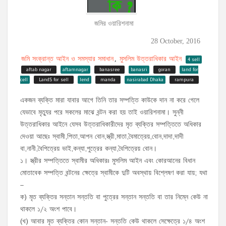
জমির ওয়ারিশনামা
28 October, 2016
জমি সংক্রান্ত আইন ও সমস্যার সমাধান
মুসলিম উত্তরাধিকার আইন
,
4 sell
aftab nagar
aftamnagar
banasree
banasri
goran
land for
cell
LandS for sell
lend
manda
nasirabad Dhaka
rampura
একজন ব্যক্তি মারা যাবার আগে তিনি তার সম্পত্তি কাউকে দান না করে গেলে
যেভাবে মৃত্যুর পরে সকলের মাঝে বন্টন করা হয় তাই ওয়ারিশনামা। সুন্নী
উত্তরাধিকার আইনে যেসব উত্তরাধিকারীদের মৃত ব্যক্তির সম্পত্তিতে অধিকার
দেওয়া আছেঃ স্বামী,পিতা,আপন বোন,স্ত্রী,মাতা,বৈমাত্রেয়,বোন,দাদা,দাদী
বা,নানী,বৈপিত্রেয় ভাই,কন্যা,পুত্রের কন্যা,বৈপিত্রেয় বোন।
১। স্ত্রীর সম্পত্তিতে স্বামীর অধিকারঃ মুসলিম আইন এবং কোরআনের বিধান
মোতাবেক সম্পত্তি বন্টনের ক্ষেত্রে স্বামীকে দুটি অবস্থায় বিশ্লেষণ করা যায়; যথা
–
ক) মৃত ব্যক্তির সন্তান সন্ততি বা পুত্রের সন্তান সন্ততি বা তার নিম্নে কেউ না
থাকলে ১/২ অংশ পাবে।
(খ) আবার মৃত ব্যক্তির কোন সন্তান- সন্ততি কেউ থাকলে সেক্ষেত্রে ১/৪ অংশ