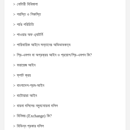
নোটারী বিধিমালা
পয়স্তি ও শিকস্তি
পর্চর পরিচিতি
পাওয়ার অফ এ্যাটর্নি
পারিবারিক আইনে সন্তানের অভিভাবকত্ব
প্রি-এমশন বা অগ্রক্রয় আইন ও প্রয়োগ/প্রি-এমশন কি?
ফরায়েজ আইন
ফ্লাট ক্রয়
বাংলাদেশ-শ্রম-আইন
বাটোয়ারা আইন
বায়না দলিলের নমুনা/বায়না দলিল
বিনিময় (Exchange) কি?
বিভিন্ন প্রকার দলিল