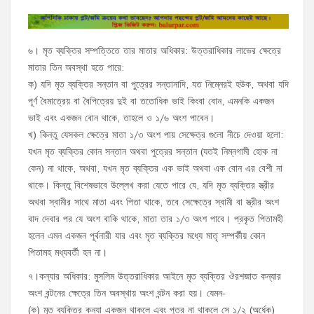
৬। মৃত ব্যক্তির সম্পত্তিতে তার মাতার অধিকার: উত্তরাধিকার লাভের ক্ষেত্রে
মাতার তিন অবস্থা হতে পারে:
ক) যদি মৃত ব্যক্তির সন্তান বা পুত্রের সন্তানাদি, যত নিম্নেরই হউক, অথবা যদি
পূর্ণ বৈমাত্রেয় বা বৈপিত্রেয় দুই বা ততোধিক ভাই কিংবা বোন, এমনকি একজন
ভাই এবং একজন বোন থাকে, তাহলে ও ১/৬ অংশ পাবেন।
খ) কিন্তু যেসকল ক্ষেত্রে মাতা ১/৩ অংশ পায় সেক্ষেত্র গুলো নীচে দেওয়া হলো:
যখন মৃত ব্যক্তির কোন সন্তান অথবা পুত্রের সন্তান (যতই নিম্নগামী হোক না
কেন) না থাকে, অথবা, যখন মৃত ব্যক্তির এক ভাই অথবা এক বোন এর বেশী না
থাকে। কিন্তু বিশেষভাবে উল্লেখ করা যেতে পারে যে, যদি মৃত ব্যক্তির স্ত্রীর
অথবা স্বামীর সাথে মাতা এবং পিতা থাকে, তবে সেক্ষেত্রে স্বামী বা স্ত্রীর অংশ
বাদ দেবার পর যে অংশ বাকি থাকে, মাতা তার ১/৩ অংশ পাবে। প্রকৃত পিতামহী
হলেন এমন একজন পূর্বনারী যার এবং মৃত ব্যক্তির মধ্যে মাতৃ সম্পর্কীয় কোন
পিতামহ মধ্যবর্তী হন না।
৭।কন্যার অধিকার: মুসলিম উত্তরাধিকার আইনে মৃত ব্যক্তির ঔরশজাত কন্যার
অংশ বন্টনের ক্ষেত্রে তিন অবস্থায় অংশ বন্টন করা হয়। যেমন-
(ক) মৃত ব্যক্তির কন্যা একজন থাকলে এবং পুত্র না থাকলে সে ১/২ (অর্ধেক)