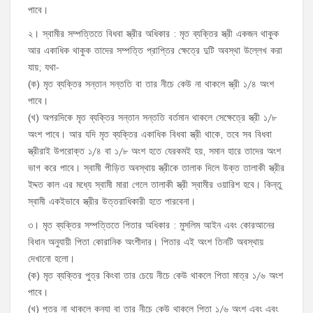
পাবে।
২। স্বামীর সম্পত্তিতে বিধবা স্ত্রীর অধিকার : মৃত ব্যক্তির স্ত্রী একজন থাকুক
আর একাধিক থাকুক তাদের সম্পত্তি প্রাপ্তির ক্ষেত্রে দুটি অবস্থা উল্লেখ করা
যায়; যথা-
(ক) মৃত ব্যক্তির সন্তান সন্ততি বা তার নীচে কেউ না থাকলে স্ত্রী ১/৪ অংশ
পাবে।
(খ) অপরদিকে মৃত ব্যক্তির সন্তান সন্ততি বর্তমান থাকলে সেক্ষেত্রে স্ত্রী ১/৮
অংশ পাবে। আর যদি মৃত ব্যক্তির একাধিক বিধবা স্ত্রী থাকে, তবে সব বিধবা
স্ত্রীরাই উপরোক্ত ১/৪ বা ১/৮ অংশ হতে যেরকমই হয়, সমান হারে তাদের অংশ
ভাগ করে পাবে। স্বামী পীড়িত অবস্থায় স্ত্রীকে তালাক দিলে উক্ত তালাকী স্ত্রীর
ইদ্দত কাল এর মধ্যে স্বামী মারা গেলে তালাকী স্ত্রী স্বামীর ওয়ারিশ হবে। কিন্তু
স্বামী একইভাবে স্ত্রীর উত্তরাধিকারী হতে পারবেনা।
৩। মৃত ব্যক্তির সম্পত্তিতে পিতার অধিকার : মুসলিম আইন এবং কোরআনের
বিধান অনুযায়ী পিতা কোরানিক অংশীদার। পিতার এই অংশ তিনটি অবস্থায়
দেখানো হলো।
(ক) মৃত ব্যক্তির পুত্র কিংবা তার চেয়ে নীচে কেউ থাকলে পিতা মাত্র ১/৬ অংশ
পাবে।
(খ) পুত্র না থাকলে কন্যা বা তার নীচে কেউ থাকলে পিতা ১/৬ অংশ এবং এবং