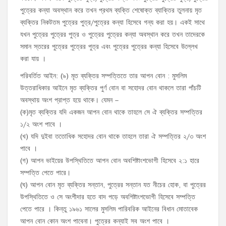
পুত্রের কন্যা অবস্থান করে তখন প্রথম ব্যক্তি শেষোক্ত ব্যাক্তির তুলনায় মৃত
ব্যক্তির নিকটতম পুত্রের পুত্র/পুত্রের কন্যা হিসেবে গন্য করা হয়। একই সাথে
যখন পুত্রের পুত্রের পুত্র ও পুত্রের পুত্রের কন্যা অবস্থান করে তখন তাদেরকে
সমান স্তরের পুত্রের পুত্রের পুত্র এবং পুত্রের পুত্রের কন্যা হিসেবে উল্লেখ
করা যায় ।
পরিবর্তিত আইন: (৯) মৃত ব্যক্তির সম্পত্তিতে তার আপন বোন : মুসলিম
উত্তরাধিকার আইনে মৃত ব্যক্তির পুর্ণ বোন বা সহোদর বোন থাকলে তারা পাঁচটি
অবস্থায় অংশ প্রাপ্ত হয়ে থাকে। যেমন –
(ক)মৃত ব্যক্তির যদি একজন আপন বোন থাকে তাহলে সে ঐ ব্যক্তির সম্পত্তির
১/২ অংশ পাবে ।
(খ) যদি দুইবা ততোধিক সহোদর বোন থাকে তাহলে তারা ঐ সম্পত্তির ২/৩ অংশ
পাবে ।
(গ) আপন ভাইয়ের উপস্থিতিতে আপন বোন অবশিষ্টাংশভোগী হিসেবে ২:১ হারে
সম্পত্তি পেতে পারে।
(ঘ) আপন বোন মৃত ব্যক্তির সন্তান, পুত্রের সন্তান যত নীচের হোক, বা পুত্রের
উপস্থিতিতে ও সে অংশীদার হতে বাদ পড়ে অবশিষ্টাংশভোগী হিসেবে সম্পত্তি
পেতে পারে । কিন্তু ১৯৬১ সালের মুসলিম পারিবরিক আইনের বিধান মোতাবেক
আপন বোন কোন অংশ পাবেনা। পুত্রের কন্যাই সব অংশ পাবে ।