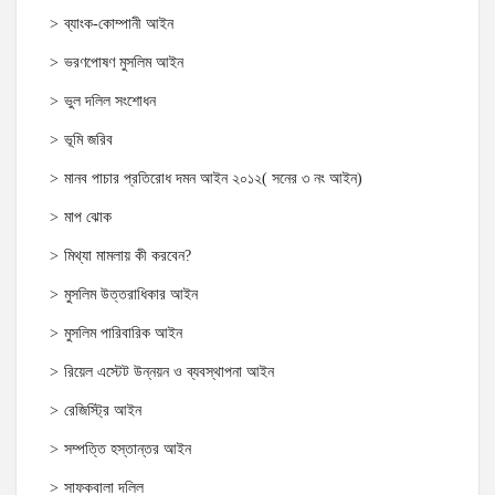
ব্যাংক-কোম্পানী আইন
ভরণপোষণ মুসলিম আইন
ভুল দলিল সংশোধন
ভূমি জরিব
মানব পাচার প্রতিরোধ দমন আইন ২০১২( সনের ৩ নং আইন)
মাপ ঝোক
মিথ্যা মামলায় কী করবেন?
মুসলিম উত্তরাধিকার আইন
মুসলিম পারিবারিক আইন
রিয়েল এস্টেট উন্নয়ন ও ব্যবস্থাপনা আইন
রেজিস্ট্রি আইন
সম্পত্তি হস্তান্তর আইন
সাফকবালা দলিল