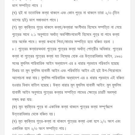
ভাগ সম্পত্তি পাবে ।
(খ) দুই বা ততোধিক কন্যা থাকলে এবং কোন পুত্র না থাকলে তারা ২/৩ (তিন
ভাগের দুই) ভাগ সমানভাগ পাবে।
(গ) মৃত ব্যক্তির পুত্র থাকলে কন্যা/কন্যারা অংশীদার হিসেবে সম্পত্তি না পেয়ে
পুত্রের সাথে ২:১ অনুপাতে অর্থাত্ অবশিষ্টাংশভোগী হিসেবে পুত্র যা পাবে কন্যা
তার অর্ধেক পাবে। কন্যা কখনো পিতা/মাতার সম্পত্তি হতে বঞ্চিত হয়না ।
৮। পুত্রের কন্যারঅথবা পুত্রের পুত্রের কন্যা অর্থাত্ পোত্রীর অধিকার: পুত্রের
কন্যা বা পুত্রের পুত্রের কন্যা যত নিম্নের হোক এর উত্তরাধিকার আইন, ১৯৬১
সনের মুসলিম পারিবারিক আইন অধ্যাদেশ এর ৪ ধারার প্রভাবে পরিবর্তন হয়েছে
বিধায় তা মূল মুসলিম হানাফী আইন এবং পরিবর্তিত আইন এই দুই উপ-শিরোনামে
আলোচনা করা যায়। মুসলিম পারিবারিক অধ্যাদেশ এর ৪ ধারার প্রভাবে এই বঞ্চিত
হওয়ার বিধান বাতিল হয়েছে। উক্ত ধারার মূল মুসলিম হানাফী আইন: মুল মুসলিম
হানাফী আইন অনুসারে পুত্রের কন্যার সম্পত্তি লাভের ক্ষেত্রে চারটি অবস্থা
লক্ষ্য করা যায়:
(ক) মৃত ব্যক্তির পুত্র বা একাধিক কন্যা থাকলে পুত্রের কন্যা সম্পূর্ণরূপে
উত্তরাধিকার থেকে বঞ্চিত হয়।
(খ) মৃত ব্যক্তির পুত্র-কন্যা না থাকলে পুত্রের কন্যা একা হলে ১/২ অংশ এবং
একাধিক হলে ২/৩ অংশ সম্পত্তি পায়।