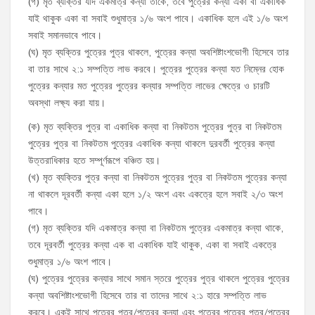
(গ) মৃত ব্যক্তির যদি একমাত্র কন্যা তাকে, তবে পুত্রের কন্যা একা বা একাধিক
যাই থাকুক একা বা সবাই শুধুমাত্র ১/৬ অংশ পাবে। একাধিক হলে এই ১/৬ অংশ
সবাই সমানভাবে পাবে।
(ঘ) মৃত ব্যক্তির পুত্রের পুত্র থাকলে, পুত্রের কন্যা অবশিষ্টাংশভোগী হিসেবে তার
বা তার সাথে ২:১ সম্পত্তি লাভ করবে। পুত্রের পুত্রের কন্যা যত নিম্নের হোক
পুত্রের কন্যার মত পুত্রের পুত্রের কন্যার সম্পত্তি লাভের ক্ষেত্রে ও চারটি
অবস্থা লক্ষ্য করা যায়।
(ক) মৃত ব্যক্তির পুত্র বা একাধিক কন্যা বা নিকটতম পুত্রের পুত্র বা নিকটতম
পুত্রের পুত্র বা নিকটতম পুত্রের একাধিক কন্যা থাকলে দুরবর্তী পুত্রের কন্যা
উত্তরাধিকার হতে সম্পূর্ণরূপে বঞ্চিত হয়।
(খ) মৃত ব্যক্তির পুত্র কন্যা বা নিকটতম পুত্রের পুত্র বা নিকটতম পুত্রের কন্যা
না থাকলে দূরবর্তী কন্যা একা হলে ১/২ অংশ এবং একত্রে হলে সবাই ২/৩ অংশ
পাবে।
(গ) মৃত ব্যক্তির যদি একমাত্র কন্যা বা নিকটতম পুত্রের একমাত্র কন্যা থাকে,
তবে দূরবর্তী পুত্রের কন্যা এক বা একাধিক যাই থাকুক, একা বা সবাই একত্রে
শুধুমাত্র ১/৬ অংশ পাবে।
(ঘ) পুত্রের পুত্রের কন্যার সাথে সমান স্তরে পুত্রের পুত্র থাকলে পুত্রের পুত্রের
কন্যা অবশিষ্টাংশভোগী হিসেবে তার বা তাদের সাথে ২:১ হারে সম্পত্তি লাভ
করবে। একই সাথে পুত্রের পুত্র/পুত্রের কন্যা এবং পুত্রের পুত্রের পুত্র/পুত্রের