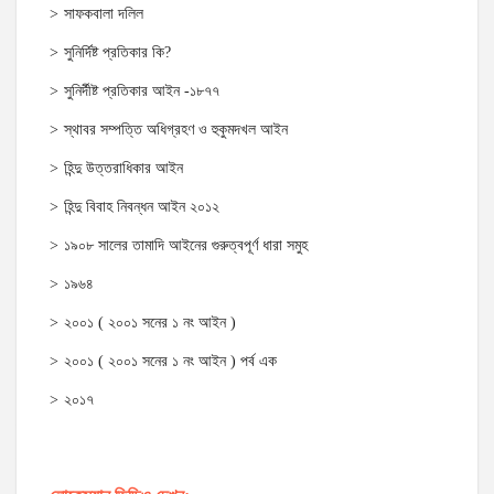
সাফকবালা দলিল
সুনির্দিষ্ট প্রতিকার কি?
সুনির্দীষ্ট প্রতিকার আইন -১৮৭৭
স্থাবর সম্পত্তি অধিগ্রহণ ও হুকুমদখল আইন
হিন্দু উত্তরাধিকার আইন
হিন্দু বিবাহ নিবন্ধন আইন ২০১২
১৯০৮ সালের তামাদি আইনের গুরুত্বপূর্ণ ধারা সমুহ
১৯৬৪
২০০১ ( ২০০১ সনের ১ নং আইন )
২০০১ ( ২০০১ সনের ১ নং আইন ) পর্ব এক
২০১৭