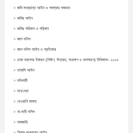
জমি সংক্রান্ত আইন ও সমস্যার সমাধান
জমির আইন
জমির পরিমাপ ও পরিমান
জাল দলিল
জাল দলিল আইন ও প্রতিকার
ঢাকা মহানগর ইমারত (নির্মাণ, উন্নয়ন, সংরক্ষণ ও অপসারণ) বিধিমালা- ২০০৮
তামাদি আইন
দলিলাদী
দান/হেবা
দেওয়ানি মামলা
না-দাবী দলিল
নামজারি
নিলাম সংক্রান্ত আইন