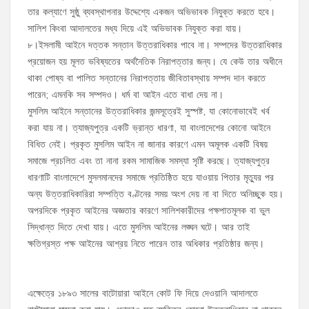
তার কল্যাণে সুষ্ঠু ব্যবস্থাপনার উদ্দেশ্যে একজন অভিভাবক নিযুক্ত করতে হবে।
সালিশ কিংবা আদালতের মধ্য দিয়ে এই অভিভাবক নিযুক্ত করা যায়।
৮।ইসলামী আইনে দত্তক সন্তান উত্তরাধিকার পাবে না। সম্পদের উত্তরাধিকার
প্রয়োজন হয় মূলত ভবিষ্যতের অর্থনৈতিক নিরাপত্তার জন্য। যে কেউ তার অধীনে
থাকা পোষ্য বা পালিত সন্তানের নিরাপত্তায় জীবিতাবস্থায় সম্পদ দান করতে
পারেন; এমনকি সব সম্পদও। ধর্ম বা আইন এতে বাধা দেয় না।
মুসলিম আইনে সন্তানের উত্তরাধিকার জন্মসূত্রেই সুস্পষ্ট, যা কোনোভাবেই খর্ব
করা যায় না। ত্যাজ্যপুত্র একটি ভ্রান্ত ধারণা, যা বাংলাদেশের কোনো আইনে
বিধিত নেই। প্রকৃত মুসলিম আইন না জানার কারণে এমন অমূলক একটি বিষয়
সমাজে প্রচলিত এবং তা নানা রকম সামাজিক সমস্যা সৃষ্টি করছে। ত্যাজ্যপুত্র
ধারণাটি বাংলাদেশে মুসলমানদের সমাজে প্রতিষ্ঠিত হয়ে যাওয়ায় পিতার মৃত্যুর পর
অন্য উত্তরাধিকারিরা সম্পত্তি বণ্টনের সময় অংশ দেয় না বা দিতে অনিচ্ছুক হয়।
অপরদিকে প্রকৃত আইনের অজ্ঞতার কারণে সালিশকারীদের পক্ষপাতমূলক বা ভুল
সিদ্ধান্ত দিতে দেখা যায়। এতে মুসলিম আইনের লঙ্ঘন ঘটে। আর তাই
ক্ষতিগ্রস্ত পক্ষ আইনের আশ্রয় নিতে পারেন তার অধিকার প্রতিষ্ঠার জন্য।
এক্ষেত্রে ১৮৯৩ সালের বাটোয়ারা আইনে কোট ফি দিয়ে দেওয়ানি আদালতে