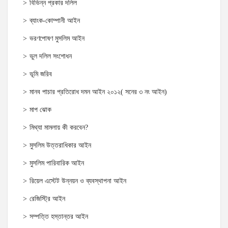
বিভিন্ন প্রকার দলিল
ব্যাংক-কোম্পানী আইন
ভরণপোষণ মুসলিম আইন
ভুল দলিল সংশোধন
ভূমি জরিব
মানব পাচার প্রতিরোধ দমন আইন ২০১২( সনের ৩ নং আইন)
মাপ ঝোক
মিথ্যা মামলায় কী করবেন?
মুসলিম উত্তরাধিকার আইন
মুসলিম পারিবারিক আইন
রিয়েল এস্টেট উন্নয়ন ও ব্যবস্থাপনা আইন
রেজিস্ট্রি আইন
সম্পত্তি হস্তান্তর আইন