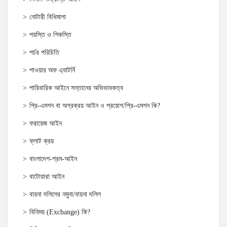
নোটারী বিধিমালা
পয়স্তি ও শিকস্তি
পর্চর পরিচিতি
পাওয়ার অফ এ্যাটর্নি
পারিবারিক আইনে সন্তানের অভিভাবকত্ব
প্রি-এমশন বা অগ্রক্রয় আইন ও প্রয়োগ/প্রি-এমশন কি?
ফরায়েজ আইন
ফ্লাট ক্রয়
বাংলাদেশ-শ্রম-আইন
বাটোয়ারা আইন
বায়না দলিলের নমুনা/বায়না দলিল
বিনিময় (Exchange) কি?