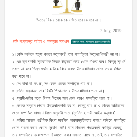
উত্তরাধিকার থেকে কে বঞ্চিত হবে কে হবে না ।
2 July, 2019
জমি সংক্রান্ত আইন ও সমস্যার সমাধান
ওয়ারিশ কারা? সম্পত্তি বন্টনের নিয়মাবলী
১।কেউ কাউকে হত্যা করলে হত্যাকারী তার সম্পত্তির উত্তরাধিকারী হয় না।
২।ধর্ম ত্যাগকারী স্বাভাবিক নিয়মে উত্তরাধিকার থেকে বঞ্চিত হবে। কিন্তু স্বধর্ম
ত্যাগ না করে ভিন্ন ধর্মের কাউকে বিয়ে করলে উত্তরাধিকার থেকে তাকে বঞ্চিত
করা যাবে না।
৩।সৎ বাবা বা সৎ মা, সৎ ছেলে-মেয়ের সম্পত্তি পায় না।
৪।সলিম সন্তানও তার বিধর্মী পিতা-মাতার উত্তরাধিকার পাবে না।
৫।স্বামী-স্ত্রীর মধ্যে বিবাহ বিচ্ছেদ হলে কেউ কারও সম্পত্তি পাবে না।
৬।জারজ সন্তান পিতার উত্তরাধিকারী হয় না, কিন্তু তার মা ও মায়ের আত্মীয়দের
থেকে সম্পত্তি সাধারণ নিয়ম অনুযায়ী পাবে (মুসলিম হানাফী আইন অনুসারে)
৭।শরিয়া আইনে শারীরিক কিংবা মানসিক ভারসাম্যহীনতার কারণে কাউকে সম্পত্তি
থেকে বঞ্চিত করার কোনো সুযোগ নেই। তবে মানসিক প্রতিবন্ধী ব্যক্তি যেহেতু
তার সম্পত্তির ব্যবস্থাপনা ঠিকমতো করার সক্ষমতা রাখে না, তাই তার সম্পত্তি